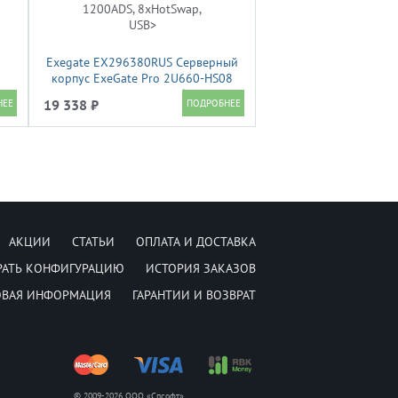
Exegate EX296380RUS Серверный
корпус ExeGate Pro 2U660-HS08
<RM 19", высота 2U, глубина 660,
19 338 ₽
БП 1200ADS, 8xHotSwap, USB>
АКЦИИ
СТАТЬИ
ОПЛАТА И ДОСТАВКА
РАТЬ КОНФИГУРАЦИЮ
ИСТОРИЯ ЗАКАЗОВ
ОВАЯ ИНФОРМАЦИЯ
ГАРАНТИИ И ВОЗВРАТ
© 2009-2026 ООО «Спсофт»