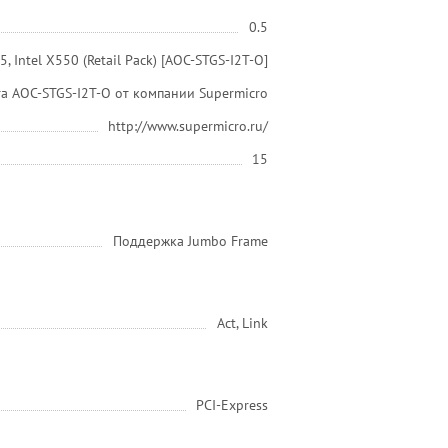
0.5
 Intel X550 (Retail Pack) [AOC-STGS-I2T-O]
та AOC-STGS-I2T-O от компании Supermicro
http://www.supermicro.ru/
15
Поддержка Jumbo Frame
Act, Link
PCI-Express