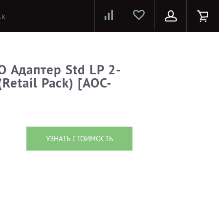
Лазерные принтеры и МФУ
Струйные принтеры и МФУ
Системы предотвращения распространения COVID-19
O Адаптер Std LP 2-
(Retail Pack) [AOC-
УЗНАТЬ СТОИМОСТЬ