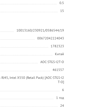
0.5
15
10013160/230921/0586544/19
00672042224043
1782323
Китай
AOC-STGS-I2T-O
461557
RJ45, Intel X550 (Retail Pack) [AOC-STGS-I2
T-O]
6
1 год
24