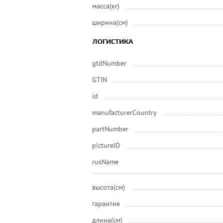
масса(кг)
ширина(см)
ЛОГИСТИКА
gtdNumber
GTIN
id
manufacturerCountry
partNumber
pictureID
rusName
высота(см)
гарантия
длина(см)