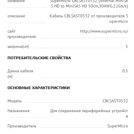
название
Supermicro CBLSAST0532 {Internal MiniSA
S HD to MiniSAS HD 50cm,30AWG,12Gb/s}
описание
Кабель CBLSAST0532 от производителя S
upermicro
сайт
http://www.supermicro.ru/
производителя
ширина(см)
5
ПОТРЕБИТЕЛЬСКИЕ СВОЙСТВА
Длина кабеля
0.5
(м)
ОСНОВНЫЕ ХАРАКТЕРИСТИКИ
Модель
CBLSAST0532
Назначение
Для соединения периферийных устройст
в
Производитель
SuperMicro