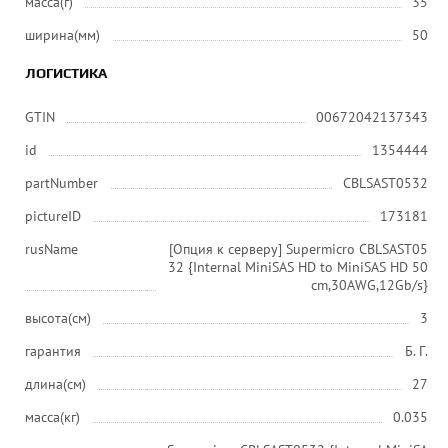
масса(г)
35
ширина(мм)
50
ЛОГИСТИКА
GTIN
00672042137343
id
1354444
partNumber
CBLSAST0532
pictureID
173181
rusName
[Опция к серверу] Supermicro CBLSAST05
32 {Internal MiniSAS HD to MiniSAS HD 50
cm,30AWG,12Gb/s}
высота(см)
3
гарантия
Б. Г.
длина(см)
27
масса(кг)
0.035