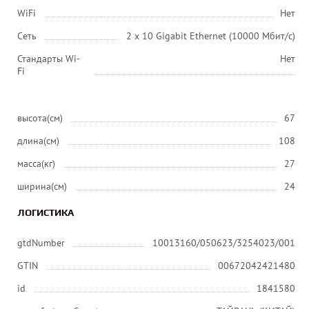
WiFi
Нет
Сеть
2 x 10 Gigabit Ethernet (10000 Мбит/с)
Стандарты Wi-
Нет
Fi
высота(см)
67
длина(см)
108
масса(кг)
27
ширина(см)
24
ЛОГИСТИКА
gtdNumber
10013160/050623/3254023/001
GTIN
00672042421480
id
1841580