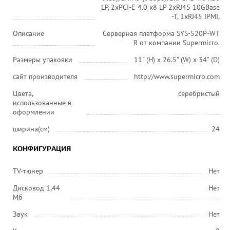
LP, 2xPCI-E 4.0 x8 LP 2xRJ45 10GBase
-T, 1xRJ45 IPMI,
Описание
Серверная платформа SYS-520P-WT
R от компании Supermicro.
Размеры упаковки
11" (H) x 26.5" (W) x 34" (D)
сайт производителя
http://www.supermicro.com
Цвета,
серебристый
использованные в
оформлении
ширина(см)
24
КОНФИГУРАЦИЯ
TV-тюнер
Нет
Дисковод 1,44
Нет
Мб
Звук
Нет