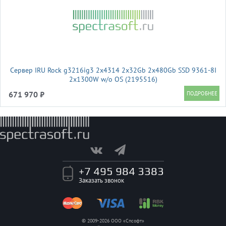
Сервер IRU Rock g3216ig3 2x4314 2x32Gb 2x480Gb SSD 9361-8I
2x1300W w/o OS (2195516)
671 970 ₽
+7 495 984 3383
Заказать звонок
© 2009-2026 ООО «Спсофт»