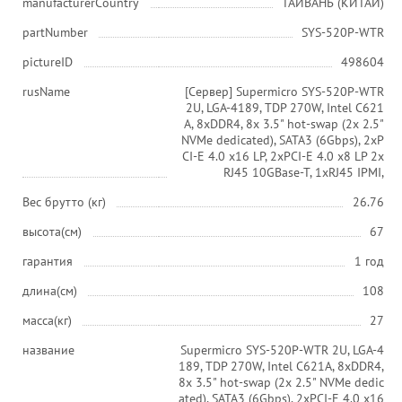
manufacturerCountry
ТАЙВАНЬ (КИТАЙ)
partNumber
SYS-520P-WTR
pictureID
498604
rusName
[Сервер] Supermicro SYS-520P-WTR
2U, LGA-4189, TDP 270W, Intel C621
A, 8xDDR4, 8x 3.5" hot-swap (2x 2.5"
NVMe dedicated), SATA3 (6Gbps), 2xP
CI-E 4.0 x16 LP, 2xPCI-E 4.0 x8 LP 2x
RJ45 10GBase-T, 1xRJ45 IPMI,
Вес брутто (кг)
26.76
высота(см)
67
гарантия
1 год
длина(см)
108
масса(кг)
27
название
Supermicro SYS-520P-WTR 2U, LGA-4
189, TDP 270W, Intel C621A, 8xDDR4,
8x 3.5" hot-swap (2x 2.5" NVMe dedic
ated), SATA3 (6Gbps), 2xPCI-E 4.0 x16