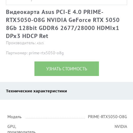
Видеокарта Asus PCI-E 4.0 PRIME-
RTX5050-O8G NVIDIA GeForce RTX 5050
8Gb 128bit GDDR6 2677/28000 HDMIx1
DPx3 HDCP Ret
Производитель:
ASUS
Партномер: prime-rtx5050-o8g
УЗНАТЬ СТОИМОСТЬ
Технические характеристики
Модель
PRIME-RTX5050-O8G
GPU,
NVIDIA
производитель