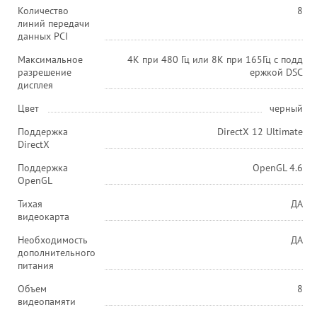
Количество
8
линий передачи
данных PCI
Максимальное
4K при 480 Гц или 8K при 165Гц с подд
разрешение
ержкой DSC
дисплея
Цвет
черный
Поддержка
DirectX 12 Ultimate
DirectX
Поддержка
OpenGL 4.6
OpenGL
Тихая
ДА
видеокарта
Необходимость
ДА
дополнительного
питания
Объем
8
видеопамяти