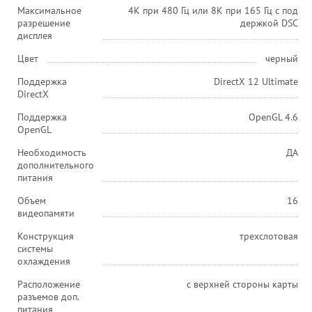
Максимальное
4K при 480 Гц или 8K при 165 Гц с под
разрешение
держкой DSC
дисплея
Цвет
черный
Поддержка
DirectX 12 Ultimate
DirectX
Поддержка
OpenGL 4.6
OpenGL
Необходимость
ДА
дополнительного
питания
Объем
16
видеопамяти
Конструкция
трехслотовая
системы
охлаждения
Расположение
с верхней стороны карты
разъемов доп.
питания