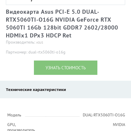
Видеокарта Asus PCI-E 5.0 DUAL-
RTX5060TI-O16G NVIDIA GeForce RTX
5060TI 16Gb 128bit GDDR7 2602/28000
HDMIx1 DPx3 HDCP Ret
Производитель:
ASUS
Партномер: dual-rtx5060ti-o16g
УЗНАТЬ СТОИМОСТЬ
Технические характеристики
Модель
DUAL-RTX5060TI-O16G
GPU,
NVIDIA
производитель