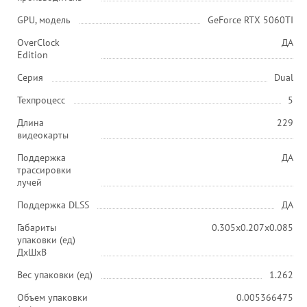
GPU, модель
GeForce RTX 5060TI
OverClock
ДА
Edition
Серия
Dual
Техпроцесс
5
Длина
229
видеокарты
Поддержка
ДА
трассировки
лучей
Поддержка DLSS
ДА
Габариты
0.305x0.207x0.085
упаковки (ед)
ДхШхВ
Вес упаковки (ед)
1.262
Объем упаковки
0.005366475