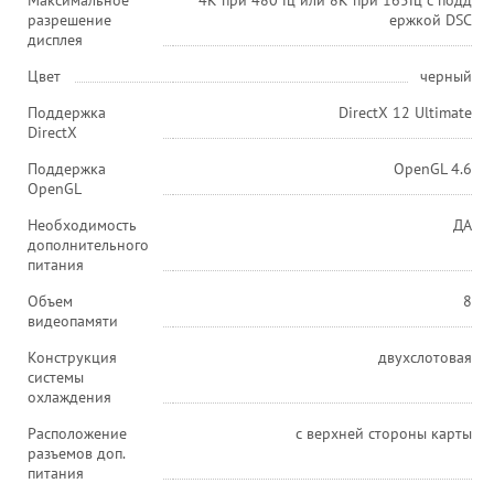
Максимальное
4K при 480 Гц или 8K при 165Гц с подд
разрешение
ержкой DSC
дисплея
Цвет
черный
Поддержка
DirectX 12 Ultimate
DirectX
Поддержка
OpenGL 4.6
OpenGL
Необходимость
ДА
дополнительного
питания
Объем
8
видеопамяти
Конструкция
двухслотовая
системы
охлаждения
Расположение
с верхней стороны карты
разъемов доп.
питания