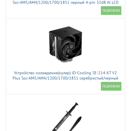
Soc-AM5/AM4/1200/1700/1851 черный 4-pin 32dB Al LCD
350W Ret (R-LT360VISION-BKAMMC-G-1)
Устройство охлаждения(кулер) ID-Cooling SE-214-XT V2
Plus Soc-AM5/AM4/1200/1700/1851 серебристый/черный
4-pin 35.2dB Al+Cu 220W 650gr Ret