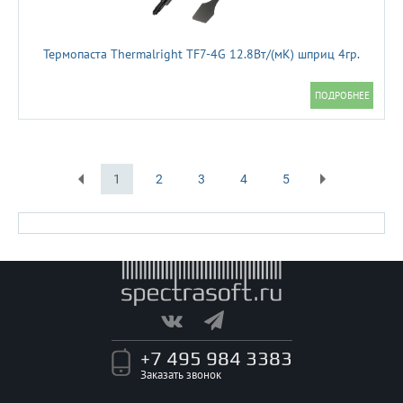
Термопаста Thermalright TF7-4G 12.8Вт/(мК) шприц 4гр.
1
2
3
4
5
Первая
Последняя
+7 495 984 3383
Заказать звонок