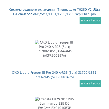
Система водяного охлаждения Thermaltake TH280 V2 Ultra
EX ARGB Soc-AM5/AM4/1151/1200/1700 черный 4-pin
30.7dB Al+Cu LCD Ret (CL-W416-PL14SW-A)
БЫСТРЫЙ ЗАКАЗ
СЖО Liquid Freezer III Pro 240 A-RGB (Bulk) S1700/1851,
AM4/AM5 (ACFRE00167A)
БЫСТРЫЙ ЗАКАЗ