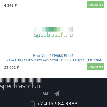
4 342 ₽
PowerCool P2390BK-F144S-
300W,FHD,144,IPS,300W,Web,noWiFi,1*USB3.0,1*Type-C,CR,Stand
21 661 ₽
+7 495 984 3383