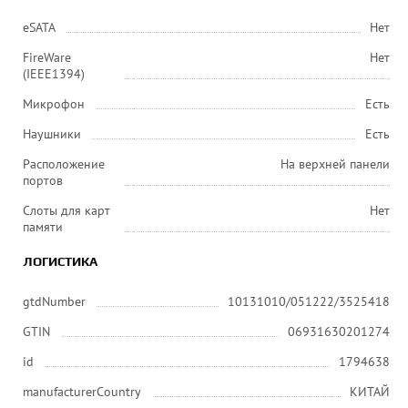
eSATA
Нет
FireWare
Нет
(IEEE1394)
Микрофон
Есть
Наушники
Есть
Расположение
На верхней панели
портов
Слоты для карт
Нет
памяти
ЛОГИСТИКА
gtdNumber
10131010/051222/3525418
GTIN
06931630201274
id
1794638
manufacturerCountry
КИТАЙ