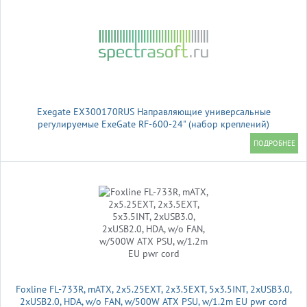
Exegate EX300170RUS Направляющие универсальные
регулируемые ExeGate RF-600-24" (набор креплений)
(продольные , высота 43 мм, длина в сложенном/раздвинутом
виде 600/925 мм, нагрузка до 45 кг)
Foxline FL-733R, mATX, 2x5.25EXT, 2x3.5EXT, 5x3.5INT, 2xUSB3.0,
2xUSB2.0, HDA, w/o FAN, w/500W ATX PSU, w/1.2m EU pwr cord