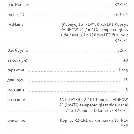
partNumber
R2-1R1
pictureID
460105
rusName
[Корпус] 1STPLAYER R2-1R1 Корпус
RAINBOW R2 / mATX, tempered glass
side panel / 1x 120mm LED fan inc. /
R2-1R1
Вес брутто
5.5 кг
высота(см)
40
гарантия
1 год
длина(см)
45
масса(кг)
4.3
название
1STPLAYER R2-1R1 Корпус RAINBOW
R2 / mATX, tempered glass side panel
/ 1x 120mm LED fan inc. / R2-1R1
описание
Корпус R2-1R1 от компании 1STPLA
YER