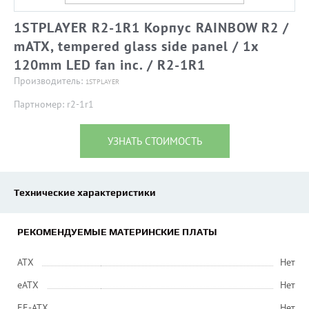
1STPLAYER R2-1R1 Корпус RAINBOW R2 /
mATX, tempered glass side panel / 1x
120mm LED fan inc. / R2-1R1
Производитель:
1STPLAYER
Партномер: r2-1r1
УЗНАТЬ СТОИМОСТЬ
Технические характеристики
РЕКОМЕНДУЕМЫЕ МАТЕРИНСКИЕ ПЛАТЫ
ATX
Нет
eATX
Нет
EE-ATX
Нет