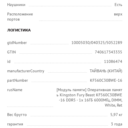
Наушники
Есть
Расположение
верх
портов
ЛОГИСТИКА
gtdNumber
10005030/040325/5052289
GTIN
740617343335
id
11086474
manufacturerCountry
ТАЙВАНЬ (КИТАЙ)
partNumber
KF560C30BWE-16
rusName
[Модуль памяти] Оперативная памят
ь Kingston Fury Beast KF560C30BWE
-16 DDR5 - 1x 16ГБ 6000МГц, DIMM,
White, Ret
Вес брутто
5,97 кг
гарантия
3 года