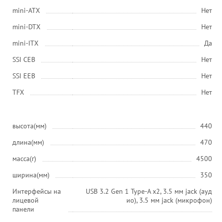
mini-ATX
Нет
mini-DTX
Нет
mini-ITX
Да
SSI CEB
Нет
SSI EEB
Нет
ТFХ
Нет
высота(мм)
440
длина(мм)
470
масса(г)
4500
ширина(мм)
350
Интерфейсы на
USB 3.2 Gen 1 Type-A x2, 3.5 мм jack (ауд
лицевой
ио), 3.5 мм jack (микрофон)
панели