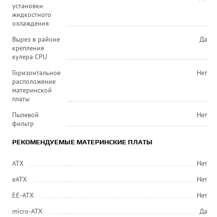
установки
жидкостного
охлаждения
Вырез в районе
Да
крепления
кулера CPU
Горизонтальное
Нет
расположение
материнской
платы
Пылевой
Нет
фильтр
РЕКОМЕНДУЕМЫЕ МАТЕРИНСКИЕ ПЛАТЫ
ATX
Нет
eATX
Нет
EE-ATX
Нет
micro-ATX
Да