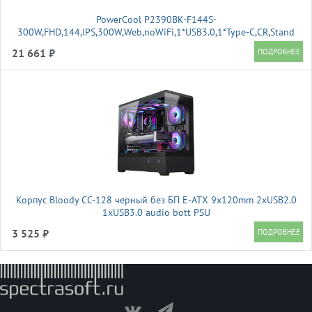
PowerCool P2390BK-F144S-
300W,FHD,144,IPS,300W,Web,noWiFi,1*USB3.0,1*Type-C,CR,Stand
21 661 ₽
Корпус Bloody CC-128 черный без БП E-ATX 9x120mm 2xUSB2.0
1xUSB3.0 audio bott PSU
3 525 ₽