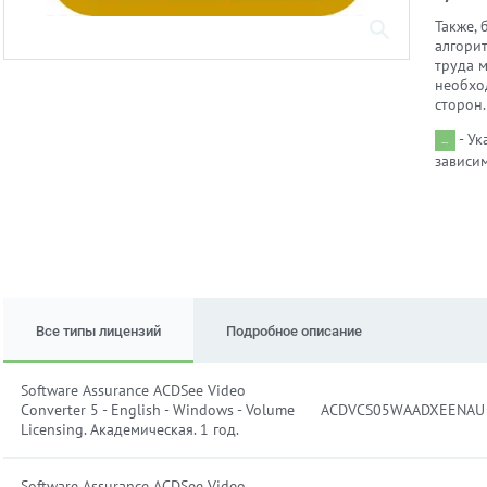
Также,
алгорит
труда 
необхо
сторон.
- Ук
зависим
Все типы лицензий
Подробное описание
Software Assurance ACDSee Video
Converter 5 - English - Windows - Volume
ACDVCS05WAADXEENAU
Licensing. Академическая. 1 год.
Software Assurance ACDSee Video