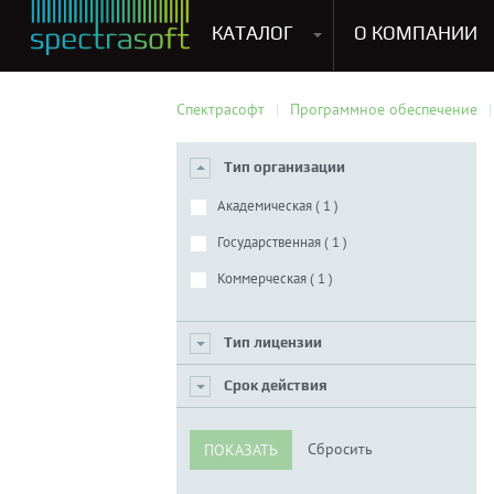
КАТАЛОГ
О КОМПАНИИ
Антивирусы. Безопасность
Программы для виртуализации операционных систем
Мультемедиа, графика и дизайн
CRM, ERP, управление бизнесом
Софт для прог
Спектрасофт
Программное обеспечение
Тип организации
Академическая (
1
)
Государственная (
1
)
Коммерческая (
1
)
Тип лицензии
Срок действия