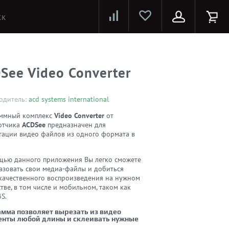
Лазерные принтеры и МФУ
Струйные принтеры и МФУ
Системы предотвращения распространения COVID-19
See Video Converter
одитель:
acd systems international
ммный комплекс
Video Converter
от
отчика
ACDSee
предназначен для
тации видео файлов из одного формата в
щью данного приложения Вы легко сможете
азовать свои медиа-файлы и добиться
качественного воспроизведения на нужном
тве, в том числе и мобильном, таком как
S.
мма позволяет вырезать из видео
нты любой длины и склеивать нужные