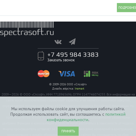
+7 495 984 3383
Заказать звонок
© 2009-2026 ООО «Спсофт»
Дизайн, вёрстка:
Insmart
2009—2026 © ООО «Спсофт», ИНН 7718965696, ОГРН 1147746074255. Вся информация на
сайте носит исключительно справочный характер, и не является публичной офертой,
определяемой положением Статьи 437 Гражданского кодекса Российской Федерации. На
Мы используем файлы cookie для улучшения работы сайта.
все заявленные на сайте авторизации имеются сертификаты полученные от
Продолжая использовать сайт, вы соглашаетесь с
политикой
производителей. Услуги по ремонту предоставляются авторизованными сервисными
конфиденциальности
.
центрами. Функции и комплектация устройств могут различаться в зависимости от модели.
Фирма-производитель оставляет за собой право на внесение изменений в конструкцию,
ПРИНЯТЬ
комплектацию и дизайн оборудования. Пользуясь сайтом Вы соглашаетесь на сбор