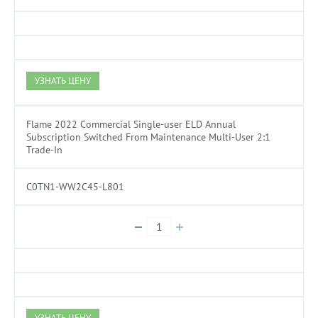
УЗНАТЬ ЦЕНУ
Flame 2022 Commercial Single-user ELD Annual
Subscription Switched From Maintenance Multi-User 2:1
Trade-In
C0TN1-WW2C45-L801
УЗНАТЬ ЦЕНУ