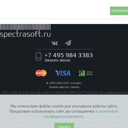
+7 495 984 3383
Заказать звонок
© 2009-2026 ООО «Спсофт»
Дизайн, вёрстка:
Insmart
2009—2026 © ООО «Спсофт», ИНН 7718965696, ОГРН 1147746074255. Вся информация на
сайте носит исключительно справочный характер, и не является публичной офертой,
определяемой положением Статьи 437 Гражданского кодекса Российской Федерации. На
Мы используем файлы cookie для улучшения работы сайта.
все заявленные на сайте авторизации имеются сертификаты полученные от
Продолжая использовать сайт, вы соглашаетесь с
политикой
производителей. Услуги по ремонту предоставляются авторизованными сервисными
конфиденциальности
.
центрами. Функции и комплектация устройств могут различаться в зависимости от модели.
Фирма-производитель оставляет за собой право на внесение изменений в конструкцию,
ПРИНЯТЬ