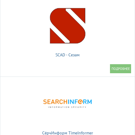
SCAD - Сезам
СёрчИнформ TimeInformer