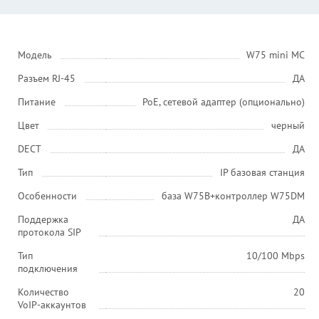
Модель
W75 mini MC
Разъем RJ-45
ДА
Питание
PoE, сетевой адаптер (опционально)
Цвет
черный
DECT
ДА
Тип
IP базовая станция
Особенности
база W75B+контроллер W75DM
Поддержка
ДА
протокола SIP
Тип
10/100 Mbps
подключения
Количество
20
VoIP-аккаунтов