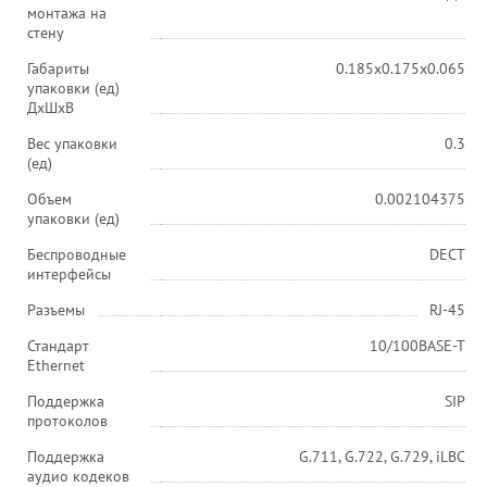
монтажа на
стену
Габариты
0.185x0.175x0.065
упаковки (ед)
ДхШхВ
Вес упаковки
0.3
(ед)
Объем
0.002104375
упаковки (ед)
Беспроводные
DECT
интерфейсы
Разъемы
RJ-45
Стандарт
10/100BASE-T
Ethernet
Поддержка
SIP
протоколов
Поддержка
G.711, G.722, G.729, iLBC
аудио кодеков