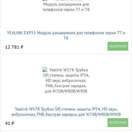
YEALINK EXP55 Модуль расширения для телефонов серии Т7 и
T8
12 781 ₽
Yealink W57R Трубка SIP, степень защиты IP54, HD звук,
вибросигнал, FNR, быстрая зарядка, для W70B/W80B/W90B
41 ₽