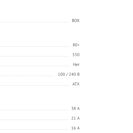
BOX
80+
550
Нет
100 / 240 В
ATX
38 A
21 A
16 A