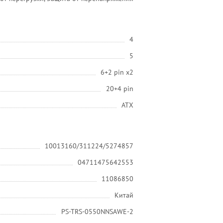
4
5
6+2 pin x2
20+4 pin
ATX
10013160/311224/5274857
04711475642553
11086850
Китай
PS-TRS-0550NNSAWE-2