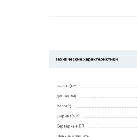
Технические характеристики
высота(мм)
длина(мм)
масса(г)
ширина(мм)
Серверные БП
Функции защиты