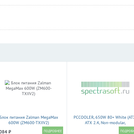
Блок питания Zalman MegaMax
PCCOOLER, 650W 80+ White (AT
600W (ZM600-TXIIV2)
ATX 2.4, Non-modular,
1x24(20+4)pin 550mm, 1xCPU*
084 ₽
8(4+4)pin 610+150mm, 2xPCIe