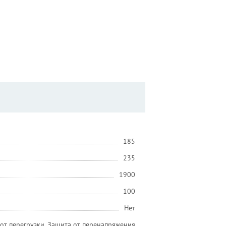
185
235
1900
100
Нет
от перегрузки, Защита от перенапряжения