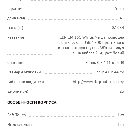
гарантия
5 лет
длина(см)
41
масса(кг)
0.1034
название
CBR CM 131 White, Мышь проводна
я, оптическая, USB, 1200 dpi, 3 кнопк
и и колесо прокрутки, ABSпластик, д
лина кабеля 2 м, цвет белый
описание
Мышь CM 131 от CBR
Размеры упаковки
23 x 41 x 44 см
сайт производителя
http://www.cbrproducts.com/
ширина(см)
23
ОСОБЕННОСТИ КОРПУСА
Soft Touch
Нет
Игровая мышь
Нет