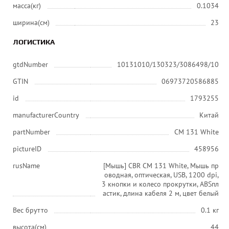
масса(кг)
0.1034
ширина(см)
23
ЛОГИСТИКА
gtdNumber
10131010/130323/3086498/10
GTIN
06973720586885
id
1793255
manufacturerCountry
Китай
partNumber
CM 131 White
pictureID
458956
rusName
[Мышь] CBR CM 131 White, Мышь пр
оводная, оптическая, USB, 1200 dpi,
3 кнопки и колесо прокрутки, ABSпл
астик, длина кабеля 2 м, цвет белый
Вес брутто
0.1 кг
высота(см)
44