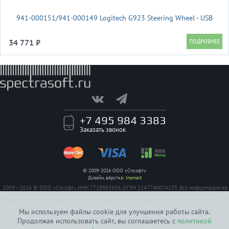
941-000151/941-000149 Logitech G923 Steering Wheel - USB
34 771 ₽
+7 495 984 3383
Заказать звонок
© 2009-2026 ООО «Спсофт»
Дизайн, вёрстка:
Insmart
2009—2026 © ООО «Спсофт», ИНН 7718965696, ОГРН 1147746074255. Вся информация на
сайте носит исключительно справочный характер, и не является публичной офертой,
определяемой положением Статьи 437 Гражданского кодекса Российской Федерации. На
Мы используем файлы cookie для улучшения работы сайта.
все заявленные на сайте авторизации имеются сертификаты полученные от
Продолжая использовать сайт, вы соглашаетесь с
политикой
производителей. Услуги по ремонту предоставляются авторизованными сервисными