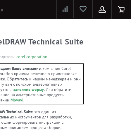
Лазерные принтеры и МФУ
Струйные принтеры и МФУ
Системы предотвращения распространения COVID-19
elDRAW Technical Suite
одитель:
corel corporation
ащаем Ваше внимание
, компания Corel
oration приняла решение о приостановке
аж. Обратитесь к нашим менеджерам и они
гу вам с поиском альтернативных
уктов,
заполнив форму
. Или обратите
ание на альтернативные продукты
пании
Movavi
.
AW Technical Suite
это один из
сальных инструментов для разработки,
яющий формировать инструкции с
ным описанием процесса сборки,