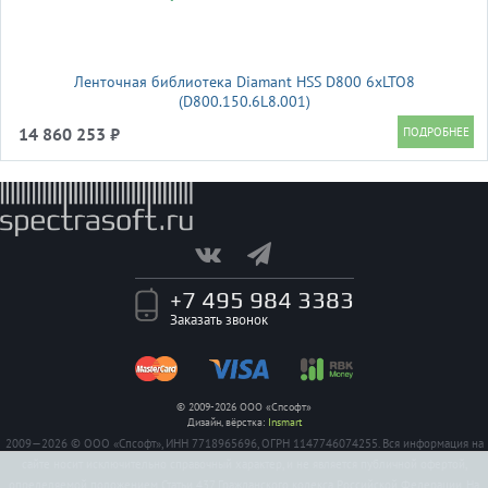
Ленточная библиотека Diamant HSS D800 6xLTO8
(D800.150.6L8.001)
14 860 253 ₽
+7 495 984 3383
Заказать звонок
© 2009-2026 ООО «Спсофт»
Дизайн, вёрстка:
Insmart
2009—2026 © ООО «Спсофт», ИНН 7718965696, ОГРН 1147746074255. Вся информация на
сайте носит исключительно справочный характер, и не является публичной офертой,
определяемой положением Статьи 437 Гражданского кодекса Российской Федерации. На