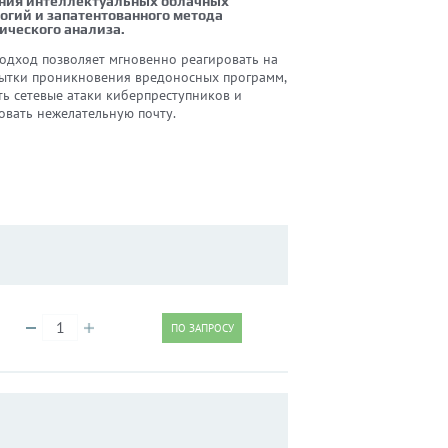
ния интеллектуальных облачных
огий и запатентованного метода
ического анализа.
подход позволяет мгновенно реагировать на
пытки проникновения вредоносных программ,
ть сетевые атаки киберпреступников и
овать нежелательную почту.
ПО ЗАПРОСУ