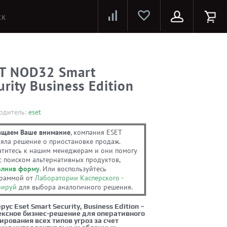
Лазерные принтеры и МФУ
Струйные принтеры и МФУ
Системы предотвращения распространения COVID-19
T NOD32 Smart
urity Business Edition
одитель:
eset
ащаем Ваше внимание
, компания ESET
яла решение о приостановке продаж.
титесь к нашим менеджерам и они помогу
с поиском альтернативных продуктов,
олнив форму
. Или воспользуйтесь
граммой от
Лаборатории Касперского
-
рируй
для выбора аналогичного решения.
ус Eset Smart Security, Business Edition –
ксное бизнес-решение для оперативного
ирования всех типов угроз за счет