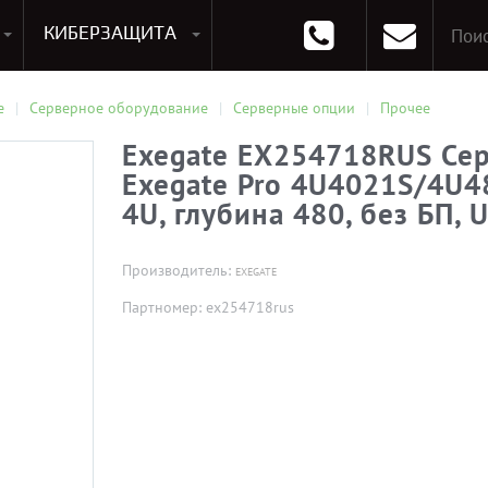
КИБЕРЗАЩИТА
раммирования
Опции к системам хранения
Аксессуары для ноутбуков
Аксессуары для планшетов
Материнские Платы для ПК
Оперативная память для ПК (RAM)
Устройства охлаждения
е
Серверное оборудование
Серверные опции
Прочее
Exegate EX254718RUS Се
Exegate Pro 4U4021S/4U4
4U, глубина 480, без БП, 
Производитель:
EXEGATE
Партномер: ex254718rus