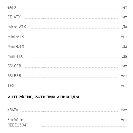
eATX
Нет
EE-ATX
Нет
micro-ATX
Да
Mini-ATX
Нет
Mini-DTX
Да
mini-ITX
Да
SSI CEB
Нет
SSI EEB
Нет
ТFХ
Нет
ИНТЕРФЕЙС, РАЗЪЕМЫ И ВЫХОДЫ
eSATA
Нет
FireWare
Нет
(IEEE1394)