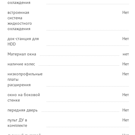
охлаждения
встроенная
Нет
система
жидкостного
охлаждения
док-станция для
Нет
HDD
Материал окна
нет
наличие колес
Нет
низкопрофильные
Нет
платы
расширения
окно на боковой
Нет
стенке
передняя дверь
Нет
пульт ДУ в
Нет
комплекте