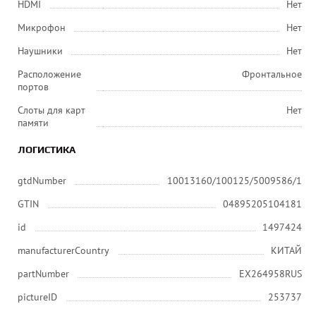
HDMI
Нет
Микрофон
Нет
Наушники
Нет
Расположение
Фронтальное
портов
Слоты для карт
Нет
памяти
ЛОГИСТИКА
gtdNumber
10013160/100125/5009586/1
GTIN
04895205104181
id
1497424
manufacturerCountry
КИТАЙ
partNumber
EX264958RUS
pictureID
253737