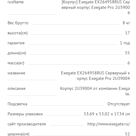
rusName
[Корпус] Exegate EX264958RUS Сер
верный корпус Exegate Pro 2U3900
4
Вес брутто
8 кг
высота(см)
17
гарантия
1 год
длина(см)
55
масса(кг)
6
название
Exegate EX264958RUS Серверный к
орпус Exegate Pro 2U39004
описание
Корпус 2U39004 от компании Exega
te.
Подсветка
Отсутствует
Размеры упаковки
53.69 x 53.02 x 17.34 см
сайт производителя
http://www.exegate.ru/
ширина(см)
52