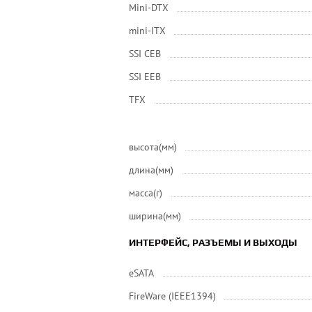
Mini-DTX
mini-ITX
SSI CEB
SSI EEB
ТFХ
высота(мм)
длина(мм)
масса(г)
ширина(мм)
ИНТЕРФЕЙС, РАЗЪЕМЫ И ВЫХОДЫ
eSATA
FireWare (IEEE1394)