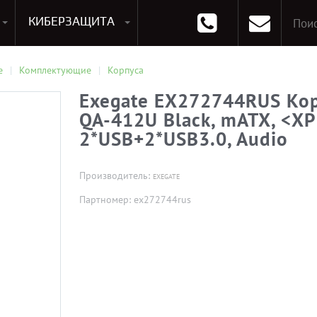
КИБЕРЗАЩИТА
раммирования
Опции к системам хранения
Аксессуары для ноутбуков
Аксессуары для планшетов
Материнские Платы для ПК
Оперативная память для ПК (RAM)
Устройства охлаждения
е
Комплектующие
Корпуса
Exegate EX272744RUS Кор
QA-412U Black, mATX, <XP
2*USB+2*USB3.0, Audio
Производитель:
EXEGATE
Партномер: ex272744rus