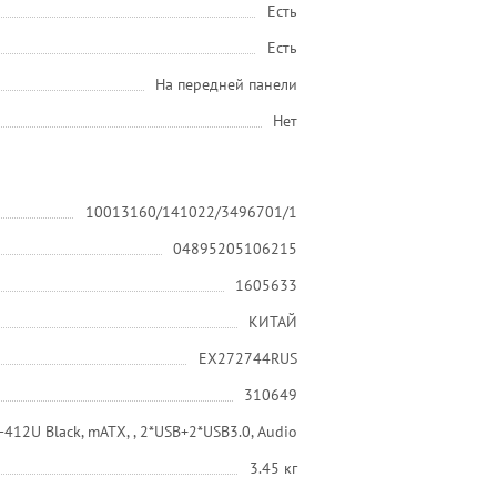
Есть
Есть
На передней панели
Нет
10013160/141022/3496701/1
04895205106215
1605633
КИТАЙ
EX272744RUS
310649
412U Black, mATX, , 2*USB+2*USB3.0, Audio
3.45 кг