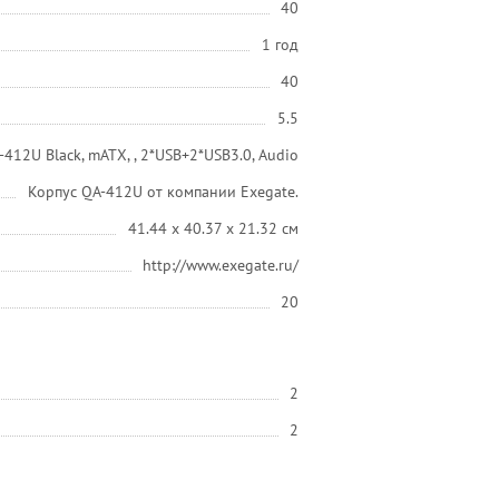
40
1 год
40
5.5
12U Black, mATX, , 2*USB+2*USB3.0, Audio
Корпус QA-412U от компании Exegate.
41.44 x 40.37 x 21.32 см
http://www.exegate.ru/
20
2
2