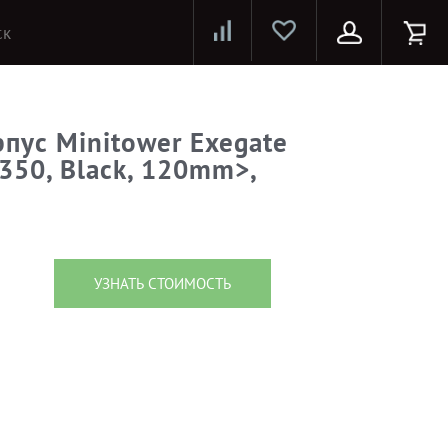
Лазерные принтеры и МФУ
Струйные принтеры и МФУ
Системы предотвращения распространения COVID-19
пус Minitower Exegate
350, Black, 120mm>,
УЗНАТЬ СТОИМОСТЬ