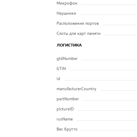
Микрофон
Наушники
Расположение портов
Слоты для карт памяти
ЛОГИСТИКА
gtdNumber
GTIN
id
manufacturerCountry
partNumber
pictureID
rusName
Вес брутто