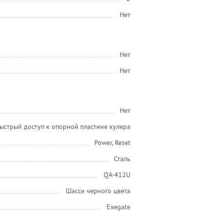
Нет
Нет
Нет
Нет
ыстрый доступ к опорной пластине кулера
Power, Reset
Сталь
QA-412U
Шасси черного цвета
Exegate