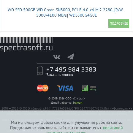
WD SSD 500GB WD Green SN3000, PCI-E 4.0 x4 M.2 2280, [R/W -
5000/4100 MB/s] WDS500G4G0E
+7 495 984 3383
Заказать звонок
© 2009-2026 ООО «Спсофт»
Дизайн, вёрстка:
Insmart
2009—2026 © ООО «Спсофт», ИНН 7718965696, ОГРН 1147746074255. Вся информация на
сайте носит исключительно справочный характер, и не является публичной офертой,
определяемой положением Статьи 437 Гражданского кодекса Российской Федерации. На
Мы используем файлы cookie для улучшения работы сайта.
все заявленные на сайте авторизации имеются сертификаты полученные от
Продолжая использовать сайт, вы соглашаетесь с
политикой
производителей. Услуги по ремонту предоставляются авторизованными сервисными