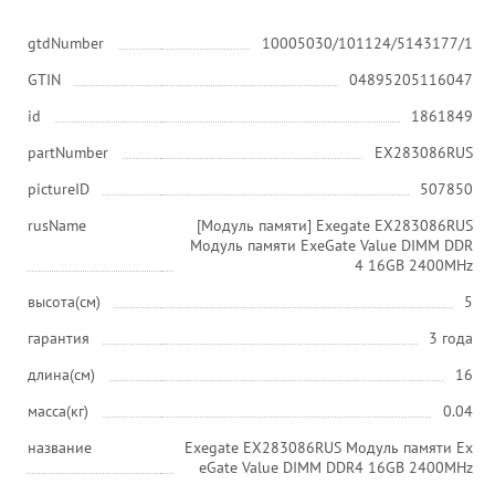
gtdNumber
10005030/101124/5143177/1
GTIN
04895205116047
id
1861849
partNumber
EX283086RUS
pictureID
507850
rusName
[Модуль памяти] Exegate EX283086RUS
Модуль памяти ExeGate Value DIMM DDR
4 16GB 2400MHz
высота(см)
5
гарантия
3 года
длина(см)
16
масса(кг)
0.04
название
Exegate EX283086RUS Модуль памяти Ex
eGate Value DIMM DDR4 16GB 2400MHz