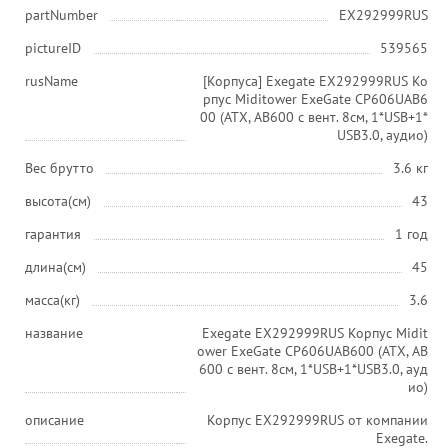
partNumber
EX292999RUS
pictureID
539565
rusName
[Корпуса] Exegate EX292999RUS Ко
рпус Miditower ExeGate CP606UAB6
00 (ATX, AB600 с вент. 8см, 1*USB+1*
USB3.0, аудио)
Вес брутто
3.6 кг
высота(см)
43
гарантия
1 год
длина(см)
45
масса(кг)
3.6
название
Exegate EX292999RUS Корпус Midit
ower ExeGate CP606UAB600 (ATX, AB
600 с вент. 8см, 1*USB+1*USB3.0, ауд
ио)
описание
Корпус EX292999RUS от компании
Exegate.