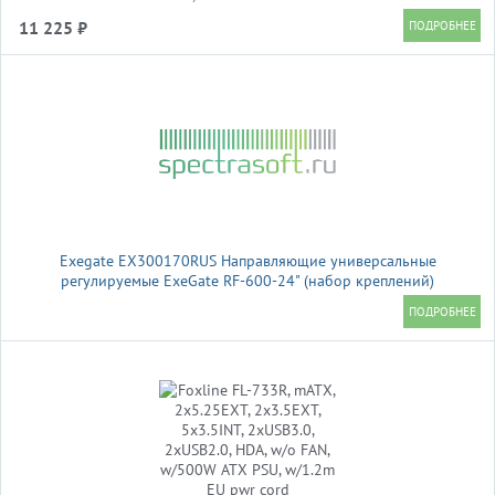
11 225 ₽
Exegate EX300170RUS Направляющие универсальные
регулируемые ExeGate RF-600-24" (набор креплений)
(продольные , высота 43 мм, длина в сложенном/раздвинутом
виде 600/925 мм, нагрузка до 45 кг)