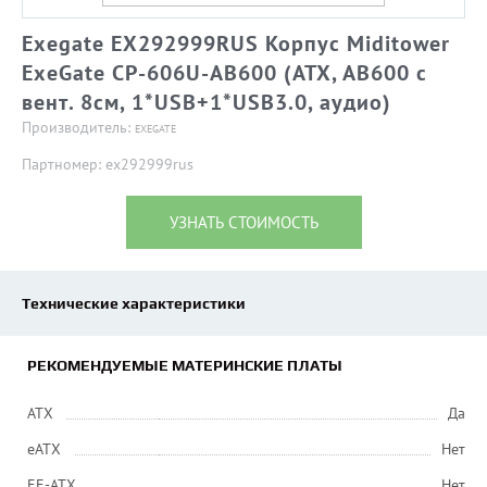
Exegate EX292999RUS Корпус Miditower
ExeGate CP-606U-AB600 (ATX, AB600 с
вент. 8см, 1*USB+1*USB3.0, аудио)
Производитель:
EXEGATE
Партномер: ex292999rus
УЗНАТЬ СТОИМОСТЬ
Технические характеристики
РЕКОМЕНДУЕМЫЕ МАТЕРИНСКИЕ ПЛАТЫ
ATX
Да
eATX
Нет
EE-ATX
Нет