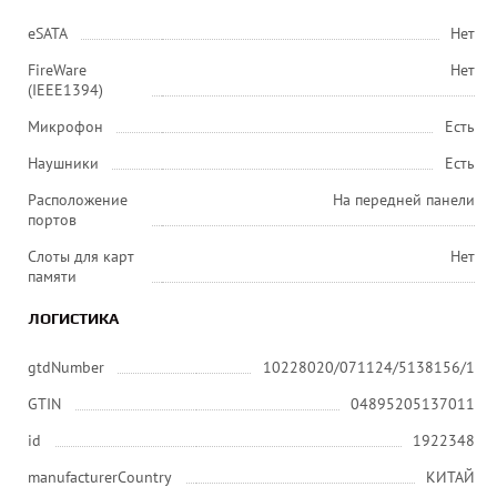
eSATA
Нет
FireWare
Нет
(IEEE1394)
Микрофон
Есть
Наушники
Есть
Расположение
На передней панели
портов
Слоты для карт
Нет
памяти
ЛОГИСТИКА
gtdNumber
10228020/071124/5138156/1
GTIN
04895205137011
id
1922348
manufacturerCountry
КИТАЙ