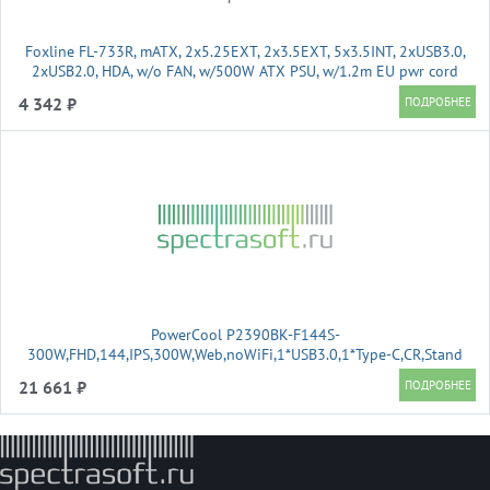
Foxline FL-733R, mATX, 2x5.25EXT, 2x3.5EXT, 5x3.5INT, 2xUSB3.0,
2xUSB2.0, HDA, w/o FAN, w/500W ATX PSU, w/1.2m EU pwr cord
4 342 ₽
PowerCool P2390BK-F144S-
300W,FHD,144,IPS,300W,Web,noWiFi,1*USB3.0,1*Type-C,CR,Stand
21 661 ₽