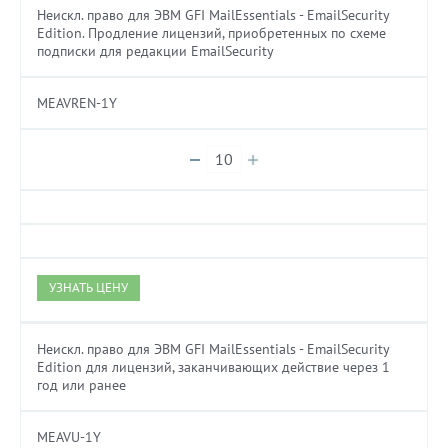
Неискл. право для ЭВМ GFI MailEssentials - EmailSecurity
Edition. Продление лицензий, приобретенных по схеме
подписки для редакции EmailSecurity
MEAVREN-1Y
УЗНАТЬ ЦЕНУ
Неискл. право для ЭВМ GFI MailEssentials - EmailSecurity
Edition для лицензий, заканчивающих действие через 1
год или ранее
MEAVU-1Y