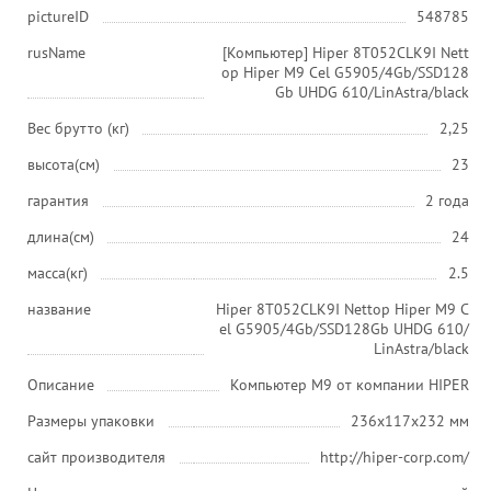
pictureID
548785
rusName
[Компьютер] Hiper 8T052CLK9I Nett
op Hiper M9 Cel G5905/4Gb/SSD128
Gb UHDG 610/LinAstra/black
Вес брутто (кг)
2,25
высота(см)
23
гарантия
2 года
длина(см)
24
масса(кг)
2.5
название
Hiper 8T052CLK9I Nettop Hiper M9 C
el G5905/4Gb/SSD128Gb UHDG 610/
LinAstra/black
Описание
Компьютер M9 от компании HIPER
Размеры упаковки
236х117х232 мм
сайт производителя
http://hiper-corp.com/