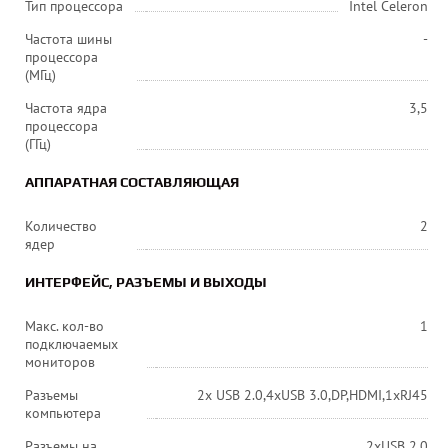
Тип процессора
Intel Celeron
Частота шины
-
процессора
(МГц)
Частота ядра
3,5
процессора
(ГГц)
АППАРАТНАЯ СОСТАВЛЯЮЩАЯ
Количество
2
ядер
ИНТЕРФЕЙС, РАЗЪЕМЫ И ВЫХОДЫ
Макс. кол-во
1
подключаемых
мониторов
Разъемы
2х USB 2.0,4хUSB 3.0,DP,HDMI,1хRJ45
компьютера
Разъемы на
2хUSB 2.0