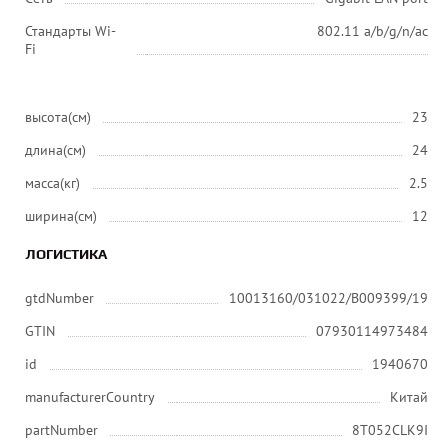
Стандарты Wi-
802.11 a/b/g/n/ac
Fi
высота(см)
23
длина(см)
24
масса(кг)
2.5
ширина(см)
12
ЛОГИСТИКА
gtdNumber
10013160/031022/В009399/19
GTIN
07930114973484
id
1940670
manufacturerCountry
Китай
partNumber
8T052CLK9I