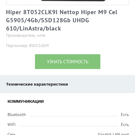
Hiper 8T052CLK9I Nettop Hiper M9 Cel
G5905/4Gb/SSD128Gb UHDG
610/LinAstra/black
Производитель:
HIPER
Партномер: 8t052clk9i
УЗНАТЬ СТОИМОСТЬ
Технические характеристики
КОММУНИКАЦИИ
Bluetooth
Есть
WiFi
Есть
Сеть
Gigabit LAN port