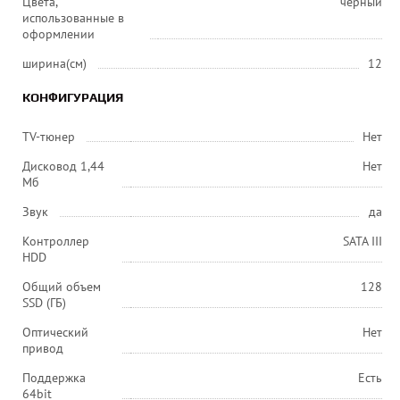
Цвета,
черный
использованные в
оформлении
ширина(см)
12
КОНФИГУРАЦИЯ
TV-тюнер
Нет
Дисковод 1,44
Нет
Мб
Звук
да
Контроллер
SATA III
HDD
Общий объем
128
SSD (ГБ)
Оптический
Нет
привод
Поддержка
Есть
64bit