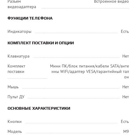
Разъем
Встроенное видео
видеоадаптера
ФУНКЦИИ ТЕЛЕФОНА
Индикаторы
Есть
КОМПЛЕКТ ПОСТАВКИ И ОПЦИИ
Клавиатура
Нет
Комплект
Мини ПК/блок питания/кабели SATA/анте
поставки
нны WiFi/адаптер VESA/гарантийный тал
он
Мышь
Нет
Пульт ДУ
Нет
ОСНОВНЫЕ ХАРАКТЕРИСТИКИ
Кнопки
Есть
Модель
M9