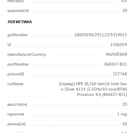
масса(кг)
0.9
ширина(см)
20
ЛОГИСТИКА
gtdNumber
10005030/291123/3319015
id
1506059
manufacturerCountry
МАЛАЙЗИЯ
partNumber
860657-B21
pictureID
257768
rusName
[Сервер] HPE DL360 Gen10 Intel Xeo
n-Silver 4114 (2.2GHz/10-core/85W)
Processor Kit (860657-B21)
высота(см)
20
гарантия
1 год
длина(см)
20