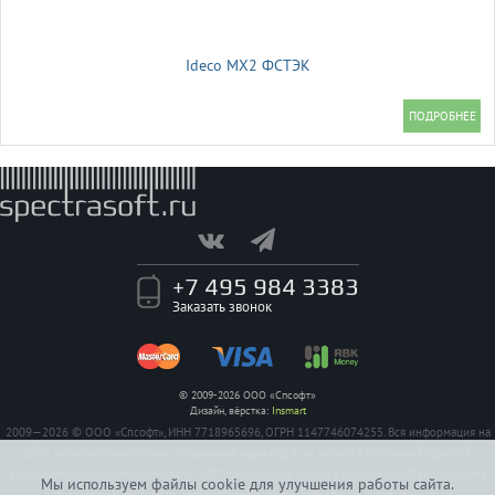
Ideco MX2 ФСТЭК
+7 495 984 3383
Заказать звонок
© 2009-2026 ООО «Спсофт»
Дизайн, вёрстка:
Insmart
2009—2026 © ООО «Спсофт», ИНН 7718965696, ОГРН 1147746074255. Вся информация на
сайте носит исключительно справочный характер, и не является публичной офертой,
определяемой положением Статьи 437 Гражданского кодекса Российской Федерации. На
Мы используем файлы cookie для улучшения работы сайта.