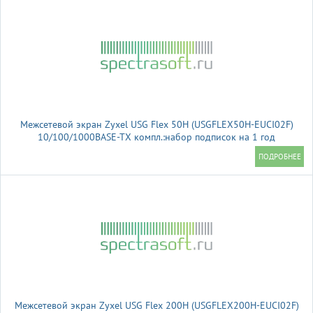
Межсетевой экран Zyxel USG Flex 50H (USGFLEX50H-EUCI02F)
10/100/1000BASE-TX компл.:набор подписок на 1 год
AS/AV/CF/IDP красный
Межсетевой экран Zyxel USG Flex 200H (USGFLEX200H-EUCI02F)