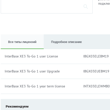
подклю
Все типы лицензий
Подробное описание
InterBase XE3 To-Go 1 user License
IBGX03ELEBM19
InterBase XE3 To-Go 1 user Upgrade
IBGX03EUEBM19
InterBase XE3 To-Go 1 year term license
INTX03ELEWMB0
Рекомендуем