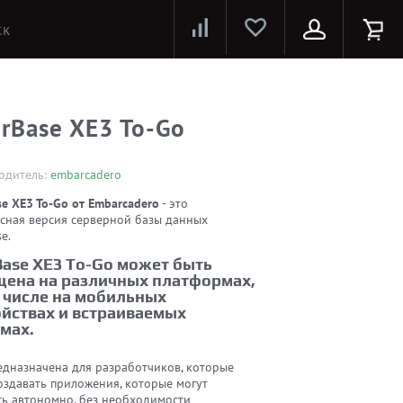
Лазерные принтеры и МФУ
Струйные принтеры и МФУ
Системы предотвращения распространения COVID-19
erBase XE3 To-Go
одитель:
embarcadero
se XE3 To-Go от Embarcadero
- это
есная версия серверной базы данных
e.
Base XE3 To-Go может быть
щена на различных платформах,
м числе на мобильных
ойствах и встраиваемых
мах.
едназначена для разработчиков, которые
оздавать приложения, которые могут
ть автономно, без необходимости