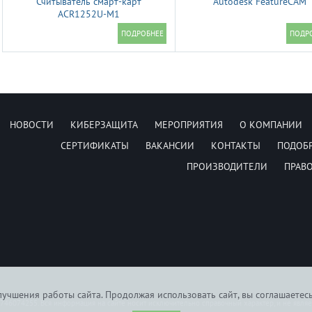
Считыватель смарт-карт
Autodesk FeatureCAM
ACR1252U-M1
НОВОСТИ
КИБЕРЗАЩИТА
МЕРОПРИЯТИЯ
О КОМПАНИИ
СЕРТИФИКАТЫ
ВАКАНСИИ
КОНТАКТЫ
ПОДОБ
ПРОИЗВОДИТЕЛИ
ПРАВ
учшения работы сайта. Продолжая использовать сайт, вы соглашаетес
6074255. Вся информация на сайте носит исключительно справочный характер, и не явля