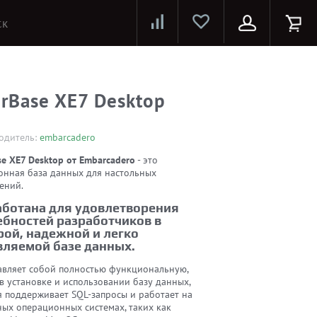
Лазерные принтеры и МФУ
Струйные принтеры и МФУ
Системы предотвращения распространения COVID-19
erBase XE7 Desktop
одитель:
embarcadero
se XE7 Desktop от Embarcadero
- это
онная база данных для настольных
ений.
аботана для удовлетворения
ебностей разработчиков в
рой, надежной и легко
вляемой базе данных.
авляет собой полностью функциональную,
в установке и использовании базу данных,
я поддерживает SQL-запросы и работает на
ных операционных системах, таких как