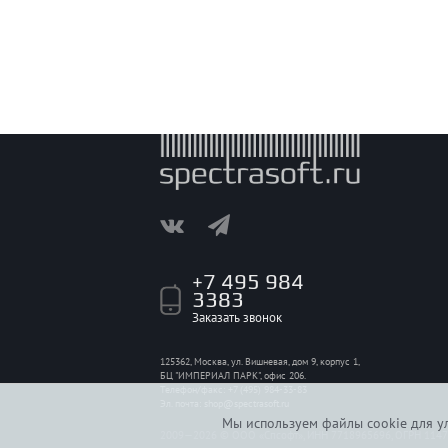
+7 495 984
3383
Заказать звонок
125362, Москва, ул. Вишневая, дом 9, корпус 1,
БЦ "ИМПЕРИАЛ ПАРК", офис 206.
Телефон/факс: +7 (495) 984-33-83
Эл. почта:
shop@spectrasoft.ru
Мы используем файлы cookie для ул
2009—2026 © ООО «Спсофт», ИНН 7718965696, ОГРН 114774