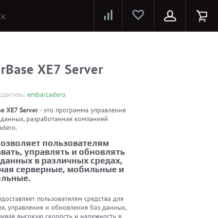
Лазерные принтеры и МФУ
Струйные принтеры и МФУ
Системы предотвращения распространения COVID-19
erBase XE7 Server
одитель:
embarcadero
se XE7 Server
- это программа управления
 данных, разработанная компанией
adero.
позволяет пользователям
вать, управлять и обновлять
 данных в различных средах,
чая серверные, мобильные и
ольные.
едоставляет пользователям средства для
я, управления и обновления баз данных,
чивая высокую скорость и надежность в