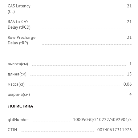
CAS Latency
21
(CL)
RAS to CAS
21
Delay (tRCD)
Row Precharge
21
Delay (tRP)
высота(см)
1
длина(см)
15
масса(кг)
0.06
ширина(см)
4
ЛОГИСТИКА
gtdNumber
10005030/210222/3092904/5
GTIN
00740617311976