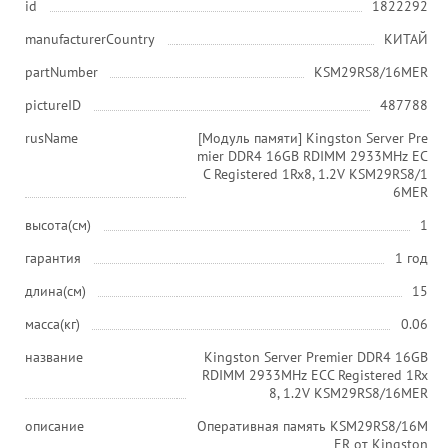
id
1822292
manufacturerCountry
КИТАЙ
partNumber
KSM29RS8/16MER
pictureID
487788
rusName
[Модуль памяти] Kingston Server Pre
mier DDR4 16GB RDIMM 2933MHz EC
C Registered 1Rx8, 1.2V KSM29RS8/1
6MER
высота(см)
1
гарантия
1 год
длина(см)
15
масса(кг)
0.06
название
Kingston Server Premier DDR4 16GB
RDIMM 2933MHz ECC Registered 1Rx
8, 1.2V KSM29RS8/16MER
описание
Оперативная память KSM29RS8/16M
ER от Kingston