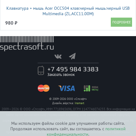
Клавиатура + мышь Acer OCC504 клав:черный мышь:черный USB
Multimedia (ZL.ACC11.00M)
980 ₽
+7 495 984 3383
Заказать звонок
© 2009-2026 ООО «Спсофт»
Дизайн, вёрстка:
Insmart
2009—2026 © ООО «Спсофт», ИНН 7718965696, ОГРН 1147746074255. Вся информация на
сайте носит исключительно справочный характер, и не является публичной офертой,
определяемой положением Статьи 437 Гражданского кодекса Российской Федерации. На
Мы используем файлы cookie для улучшения работы сайта.
все заявленные на сайте авторизации имеются сертификаты полученные от
Продолжая использовать сайт, вы соглашаетесь с
политикой
производителей. Услуги по ремонту предоставляются авторизованными сервисными
конфиденциальности
.