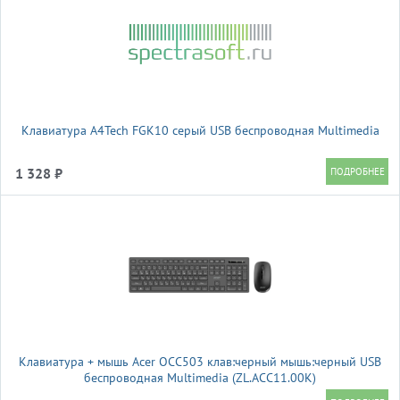
Клавиатура A4Tech FGK10 серый USB беспроводная Multimedia
1 328 ₽
Клавиатура + мышь Acer OCC503 клав:черный мышь:черный USB
беспроводная Multimedia (ZL.ACC11.00K)