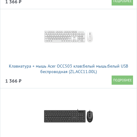
1 366 ₽
Клавиатура + мышь Acer OCC503 клав:белый мышь:белый USB
беспроводная (ZL.ACC11.00L)
1 366 ₽