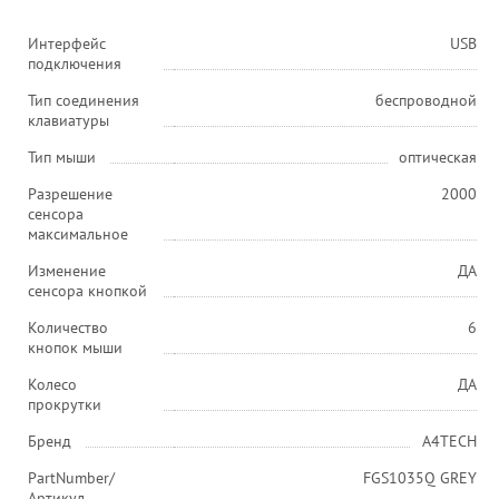
Интерфейс
USB
подключения
Тип соединения
беспроводной
клавиатуры
Тип мыши
оптическая
Разрешение
2000
сенсора
максимальное
Изменение
ДА
сенсора кнопкой
Количество
6
кнопок мыши
Колесо
ДА
прокрутки
Бренд
A4TECH
PartNumber/
FGS1035Q GREY
Артикул