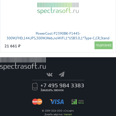
PowerCool P2390BK-F144S-
300W,FHD,144,IPS,300W,Web,noWiFi,1*USB3.0,1*Type-C,CR,Stand
21 661 ₽
+7 495 984 3383
Заказать звонок
© 2009-2026 ООО «Спсофт»
Дизайн, вёрстка:
Insmart