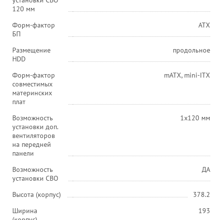
установки СВО
120 мм
Форм-фактор
ATX
БП
Размещение
продольное
HDD
Форм-фактор
mATX, mini-ITX
совместимых
материнских
плат
Возможность
1x120 мм
установки доп.
вентиляторов
на передней
панели
Возможность
ДА
установки СВО
Высота (корпус)
378.2
Ширина
193
(корпус)