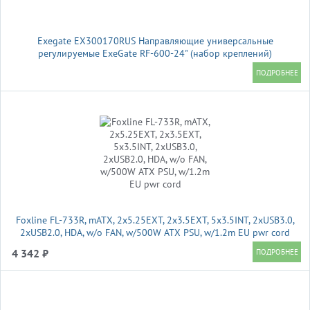
Exegate EX300170RUS Направляющие универсальные
регулируемые ExeGate RF-600-24" (набор креплений)
(продольные , высота 43 мм, длина в сложенном/раздвинутом
виде 600/925 мм, нагрузка до 45 кг)
Foxline FL-733R, mATX, 2x5.25EXT, 2x3.5EXT, 5x3.5INT, 2xUSB3.0,
2xUSB2.0, HDA, w/o FAN, w/500W ATX PSU, w/1.2m EU pwr cord
4 342 ₽