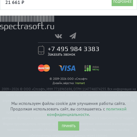
21 661 ₽
+7 495 984 3383
Заказать звонок
© 2009-2026 ООО «Спсофт»
Дизайн, вёрстка:
Insmart
2009—2026 © ООО «Спсофт», ИНН 7718965696, ОГРН 1147746074255. Вся информация на
сайте носит исключительно справочный характер, и не является публичной офертой,
определяемой положением Статьи 437 Гражданского кодекса Российской Федерации. На
Мы используем файлы cookie для улучшения работы сайта.
все заявленные на сайте авторизации имеются сертификаты полученные от
Продолжая использовать сайт, вы соглашаетесь с
политикой
производителей. Услуги по ремонту предоставляются авторизованными сервисными
конфиденциальности
.
центрами. Функции и комплектация устройств могут различаться в зависимости от модели.
Фирма-производитель оставляет за собой право на внесение изменений в конструкцию,
ПРИНЯТЬ
комплектацию и дизайн оборудования. Пользуясь сайтом Вы соглашаетесь на сбор
обезличенных персональных данных через cookies.