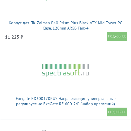
Корпус для ПК Zalman P40 Prism Plus Black ATX Mid Tower PC
Case, 120mm ARGB Fanx4
11 225 ₽
Exegate EX300170RUS Направляющие универсальные
регулируемые ExeGate RF-600-24" (набор креплений)
(продольные , высота 43 мм, длина в сложенном/раздвинутом
виде 600/925 мм, нагрузка до 45 кг)