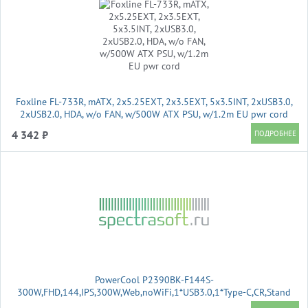
Foxline FL-733R, mATX, 2x5.25EXT, 2x3.5EXT, 5x3.5INT, 2xUSB3.0,
2xUSB2.0, HDA, w/o FAN, w/500W ATX PSU, w/1.2m EU pwr cord
4 342 ₽
PowerCool P2390BK-F144S-
300W,FHD,144,IPS,300W,Web,noWiFi,1*USB3.0,1*Type-C,CR,Stand