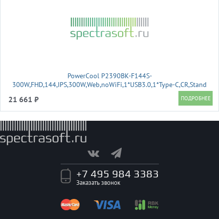
PowerCool P2390BK-F144S-
300W,FHD,144,IPS,300W,Web,noWiFi,1*USB3.0,1*Type-C,CR,Stand
21 661 ₽
+7 495 984 3383
Заказать звонок