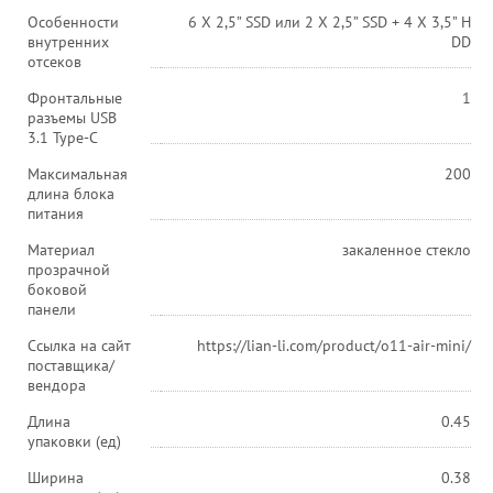
Особенности
6 X 2,5” SSD или 2 X 2,5” SSD + 4 X 3,5” H
внутренних
DD
отсеков
Фронтальные
1
разъемы USB
3.1 Type-C
Максимальная
200
длина блока
питания
Материал
закаленное стекло
прозрачной
боковой
панели
Ссылка на сайт
https://lian-li.com/product/o11-air-mini/
поставщика/
вендора
Длина
0.45
упаковки (ед)
Ширина
0.38