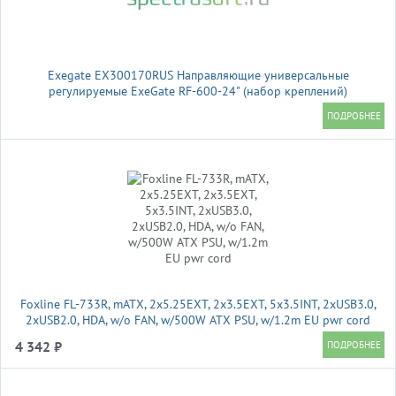
Exegate EX300170RUS Направляющие универсальные
регулируемые ExeGate RF-600-24" (набор креплений)
(продольные , высота 43 мм, длина в сложенном/раздвинутом
виде 600/925 мм, нагрузка до 45 кг)
Foxline FL-733R, mATX, 2x5.25EXT, 2x3.5EXT, 5x3.5INT, 2xUSB3.0,
2xUSB2.0, HDA, w/o FAN, w/500W ATX PSU, w/1.2m EU pwr cord
4 342 ₽