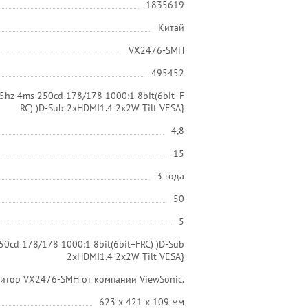
1835619
Китай
VX2476-SMH
495452
5hz 4ms 250cd 178/178 1000:1 8bit(6bit+F
RC) )D-Sub 2xHDMI1.4 2x2W Tilt VESA}
4,8
15
3 года
50
5
0cd 178/178 1000:1 8bit(6bit+FRC) )D-Sub
2xHDMI1.4 2x2W Tilt VESA}
итор VX2476-SMH от компании ViewSonic.
623 x 421 x 109 мм