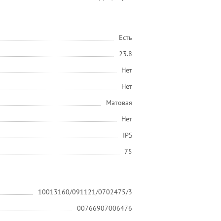
Есть
23.8
Нет
Нет
Матовая
Нет
IPS
75
10013160/091121/0702475/3
00766907006476