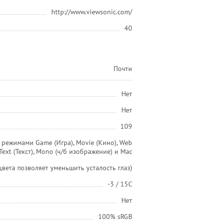
http://www.viewsonic.com/
40
Почти
Нет
Нет
109
режимами Game (Игра), Movie (Кино), Web
 Text (Текст), Mono (ч/б изображение) и Мас
 цвета позволяет уменьшить усталость глаз)
-3 / 15С
Нет
100% sRGB