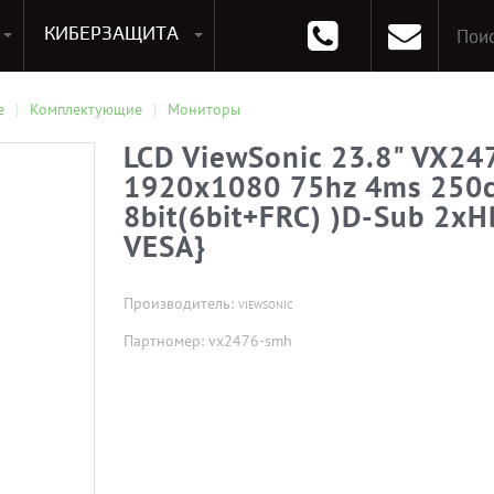
КИБЕРЗАЩИТА
раммирования
Опции к системам хранения
Аксессуары для ноутбуков
Аксессуары для планшетов
Материнские Платы для ПК
Оперативная память для ПК (RAM)
Устройства охлаждения
е
Комплектующие
Мониторы
LCD ViewSonic 23.8" VX24
1920х1080 75hz 4ms 250c
8bit(6bit+FRC) )D-Sub 2xH
VESA}
Производитель:
VIEWSONIC
Партномер: vx2476-smh