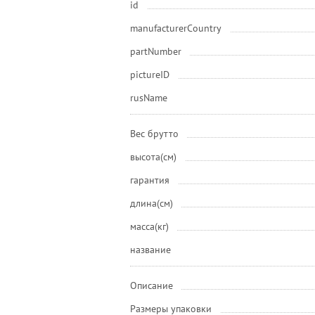
id
manufacturerCountry
partNumber
pictureID
rusName
Вес брутто
высота(см)
гарантия
длина(см)
масса(кг)
название
Описание
Размеры упаковки