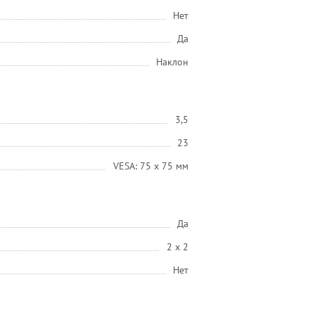
Нет
Да
Наклон
3,5
23
VESA: 75 x 75 мм
Да
2 х 2
Нет