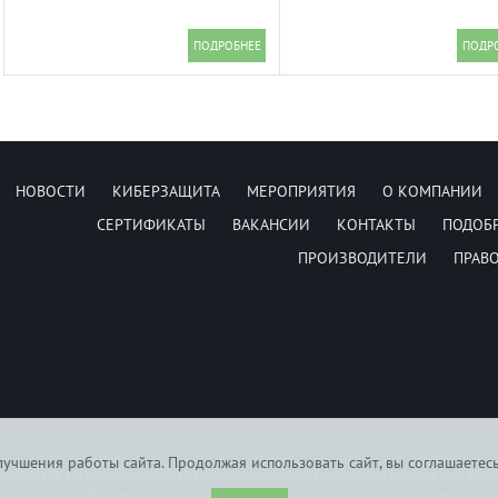
НОВОСТИ
КИБЕРЗАЩИТА
МЕРОПРИЯТИЯ
О КОМПАНИИ
СЕРТИФИКАТЫ
ВАКАНСИИ
КОНТАКТЫ
ПОДОБ
ПРОИЗВОДИТЕЛИ
ПРАВ
учшения работы сайта. Продолжая использовать сайт, вы соглашаетес
6074255. Вся информация на сайте носит исключительно справочный характер, и не явля
заявленные на сайте авторизации имеются сертификаты полученные от производителей. Усл