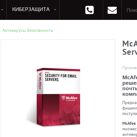
КИБЕРЗАЩИТА
раммирования
Опции к системам хранения
Аксессуары для ноутбуков
Аксессуары для планшетов
Материнские Платы для ПК
Оперативная память для ПК (RAM)
Устройства охлаждения
Антивирусы. Безопасность
McA
Ser
Произв
McAfe
реше
почты
комп
Предна
фишинг
поступа
McAfee 
множес
антиви