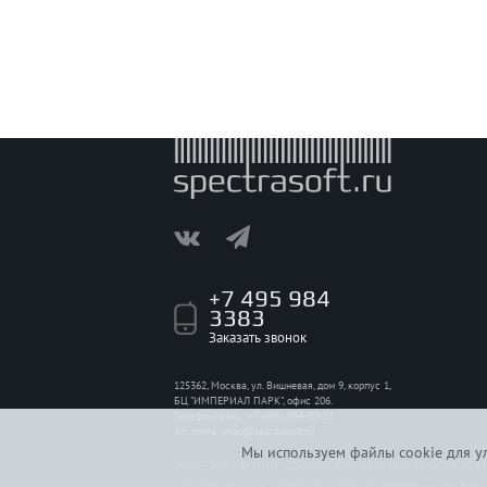
+7 495 984
3383
Заказать звонок
125362, Москва, ул. Вишневая, дом 9, корпус 1,
БЦ "ИМПЕРИАЛ ПАРК", офис 206.
Телефон/факс: +7 (495) 984-33-83
Эл. почта:
shop@spectrasoft.ru
Мы используем файлы cookie для ул
2009—2026 © ООО «Спсофт», ИНН 7718965696, ОГРН 114774
437 Гражданского кодекса Российской Федерации. На все 