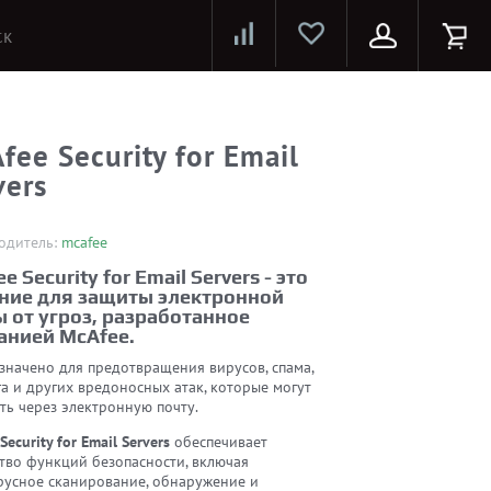
Лазерные принтеры и МФУ
Струйные принтеры и МФУ
Системы предотвращения распространения COVID-19
fee Security for Email
vers
одитель:
mcafee
e Security for Email Servers - это
ние для защиты электронной
 от угроз, разработанное
анией McAfee.
значено для предотвращения вирусов, спама,
а и других вредоносных атак, которые могут
ть через электронную почту.
Security for Email Servers
обеспечивает
тво функций безопасности, включая
русное сканирование, обнаружение и