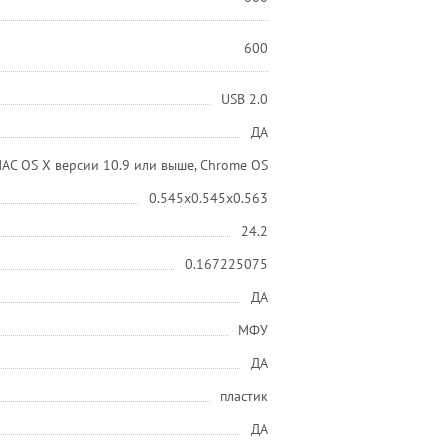
600
USB 2.0
ДА
AC OS X версии 10.9 или выше, Chrome OS
0.545x0.545x0.563
24.2
0.167225075
ДА
МФУ
ДА
пластик
ДА