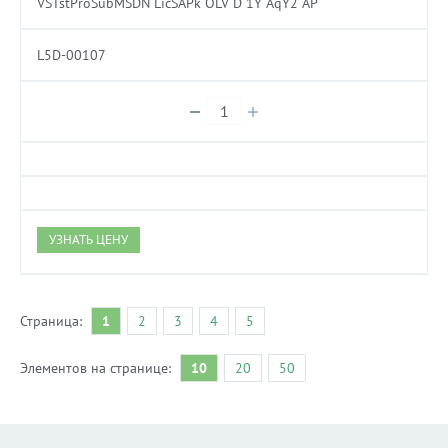
VSTstProSubMSDN LicSAPk OLV D 1Y AqY2 AP
L5D-00107
УЗНАТЬ ЦЕНУ
Страница:
1
2
3
4
5
Элементов на странице:
10
20
50