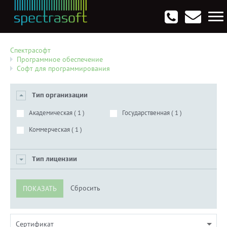
Антивирусы. Безопасность
Программы для виртуализации операционных систем
Мультемедиа, графика и дизайн
CRM, ERP, управление бизнесом
Софт для программирования
Опции
Спектрасофт
Программное обеспечение
Софт для программирования
Тип организации
Академическая (
1
)
Государственная (
1
)
Коммерческая (
1
)
Тип лицензии
Сертификат