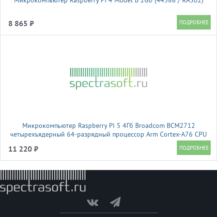
Микрокомпьютер Raspberry Pi 4 Model B 2Gb (44588 / RA502)
8 865 ₽
Микрокомпьютер Raspberry Pi 5 4Гб Broadcom BCM2712
четырехъядерный 64-разрядный процессор Arm Cortex-A76 CPU
2,4 ГГц, (46054 )
11 220 ₽