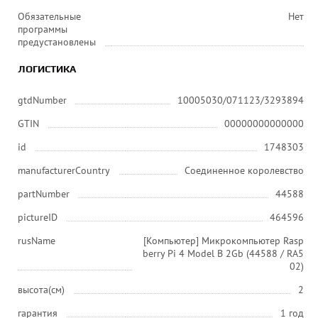
Обязательные
Нет
программы
предустановлены
ЛОГИСТИКА
gtdNumber
10005030/071123/3293894
GTIN
00000000000000
id
1748303
manufacturerCountry
Соединенное королевство
partNumber
44588
pictureID
464596
rusName
[Компьютер] Микрокомпьютер Rasp
berry Pi 4 Model B 2Gb (44588 / RA5
02)
высота(см)
2
гарантия
1 год