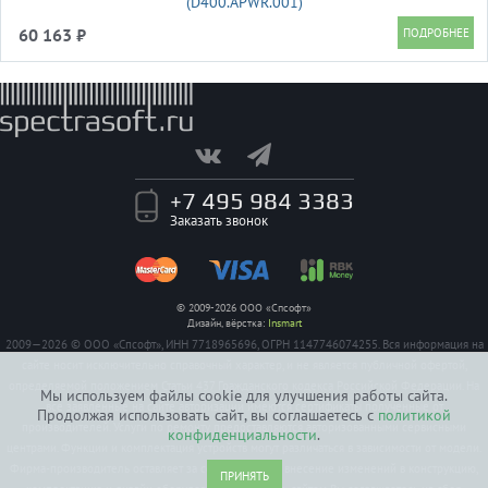
(D400.APWR.001)
60 163 ₽
+7 495 984 3383
Заказать звонок
© 2009-2026 ООО «Спсофт»
Дизайн, вёрстка:
Insmart
2009—2026 © ООО «Спсофт», ИНН 7718965696, ОГРН 1147746074255. Вся информация на
сайте носит исключительно справочный характер, и не является публичной офертой,
определяемой положением Статьи 437 Гражданского кодекса Российской Федерации. На
Мы используем файлы cookie для улучшения работы сайта.
все заявленные на сайте авторизации имеются сертификаты полученные от
Продолжая использовать сайт, вы соглашаетесь с
политикой
производителей. Услуги по ремонту предоставляются авторизованными сервисными
конфиденциальности
.
центрами. Функции и комплектация устройств могут различаться в зависимости от модели.
Фирма-производитель оставляет за собой право на внесение изменений в конструкцию,
ПРИНЯТЬ