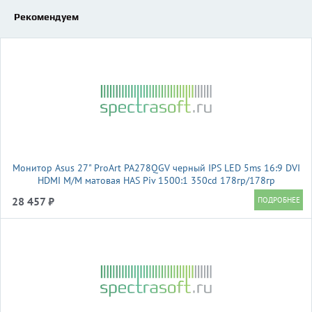
Рекомендуем
Монитор Asus 27" ProArt PA278QGV черный IPS LED 5ms 16:9 DVI
HDMI M/M матовая HAS Piv 1500:1 350cd 178гр/178гр
2560x1440 120Hz DP 2K USB 6.4кг
28 457 ₽