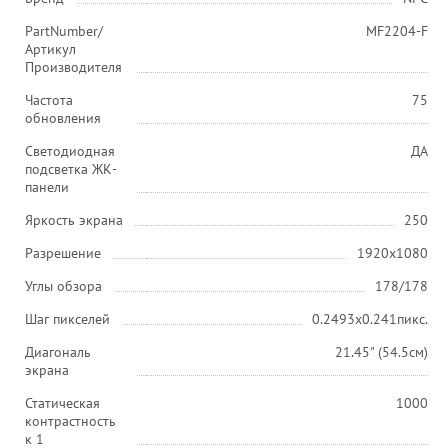
PartNumber/
MF2204-F
Артикул
Производителя
Частота
75
обновления
Светодиодная
ДА
подсветка ЖК-
панели
Яркость экрана
250
Разрешение
1920x1080
Углы обзора
178/178
Шаг пикселей
0.2493x0.241пикс.
Диагональ
21.45" (54.5см)
экрана
Статическая
1000
контрастность
к 1