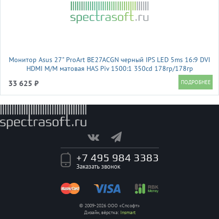
Монитор Asus 27" ProArt BE27ACGN черный IPS LED 5ms 16:9 DVI
HDMI M/M матовая HAS Piv 1500:1 350cd 178гр/178гр
2560x1440 120Hz DP 2K USB 7кг
33 625 ₽
+7 495 984 3383
Заказать звонок
© 2009-2026 ООО «Спсофт»
Дизайн, вёрстка:
Insmart