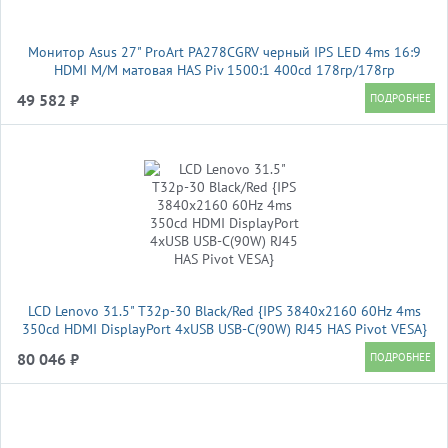
Монитор Asus 27" ProArt PA278CGRV черный IPS LED 4ms 16:9
HDMI M/M матовая HAS Piv 1500:1 400cd 178гр/178гр
2560x1440 144Hz DP 2K USB 6.6кг
49 582 ₽
LCD Lenovo 31.5" T32p-30 Black/Red {IPS 3840x2160 60Hz 4ms
350cd HDMI DisplayPort 4xUSB USB-C(90W) RJ45 HAS Pivot VESA}
80 046 ₽