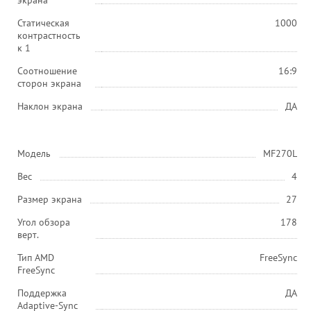
экрана
Статическая
1000
контрастность
к 1
Соотношение
16:9
сторон экрана
Наклон экрана
ДА
Модель
MF270L
Вес
4
Размер экрана
27
Угол обзора
178
верт.
Тип AMD
FreeSync
FreeSync
Поддержка
ДА
Adaptive-Sync