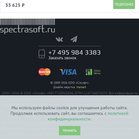
2560x1440 120Hz DP 2K USB 7кг
33 625 ₽
+7 495 984 3383
Заказать звонок
© 2009-2026 ООО «Спсофт»
Дизайн, вёрстка:
Insmart
2009—2026 © ООО «Спсофт», ИНН 7718965696, ОГРН 1147746074255. Вся информация на
сайте носит исключительно справочный характер, и не является публичной офертой,
определяемой положением Статьи 437 Гражданского кодекса Российской Федерации. На
Мы используем файлы cookie для улучшения работы сайта.
все заявленные на сайте авторизации имеются сертификаты полученные от
Продолжая использовать сайт, вы соглашаетесь с
политикой
производителей. Услуги по ремонту предоставляются авторизованными сервисными
конфиденциальности
.
центрами. Функции и комплектация устройств могут различаться в зависимости от модели.
Фирма-производитель оставляет за собой право на внесение изменений в конструкцию,
ПРИНЯТЬ
комплектацию и дизайн оборудования. Пользуясь сайтом Вы соглашаетесь на сбор