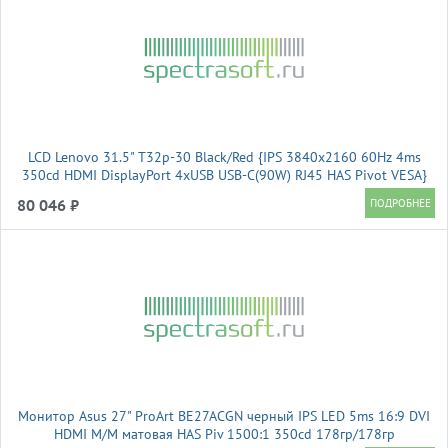
LCD Lenovo 31.5" T32p-30 Black/Red {IPS 3840x2160 60Hz 4ms
350cd HDMI DisplayPort 4xUSB USB-C(90W) RJ45 HAS Pivot VESA}
80 046 ₽
Монитор Asus 27" ProArt BE27ACGN черный IPS LED 5ms 16:9 DVI
HDMI M/M матовая HAS Piv 1500:1 350cd 178гр/178гр