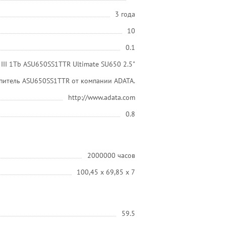
3 года
10
0.1
 III 1Tb ASU650SS1TTR Ultimate SU650 2.5"
питель ASU650SS1TTR от компании ADATA.
http://www.adata.com
0.8
2000000 часов
100,45 x 69,85 x 7
59.5