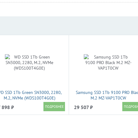
D SSD 1Tb Green SN3000, 2280,
Samsung SSD 1Tb 9100 PRO Bla
M.2, NVMe (WDS100T4G0E)
M.2 MZ-VAP1T0CW
 898 ₽
29 507 ₽