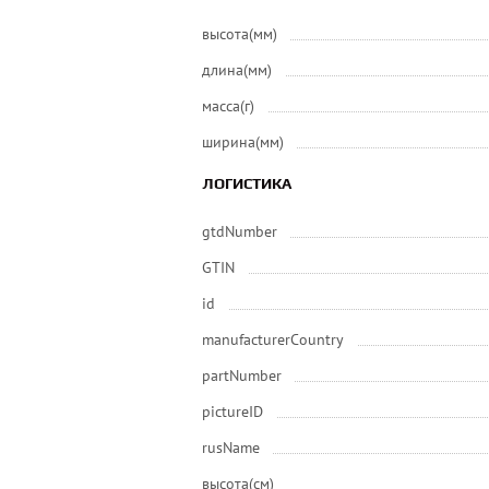
высота(мм)
длина(мм)
масса(г)
ширина(мм)
ЛОГИСТИКА
gtdNumber
GTIN
id
manufacturerCountry
partNumber
pictureID
rusName
высота(см)