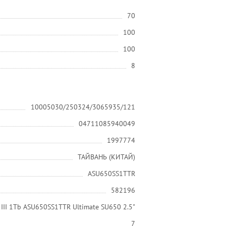
70
100
100
8
10005030/250324/3065935/121
04711085940049
1997774
ТАЙВАНЬ (КИТАЙ)
ASU650SS1TTR
582196
 III 1Tb ASU650SS1TTR Ultimate SU650 2.5"
7