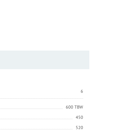
6
600 TBW
450
520