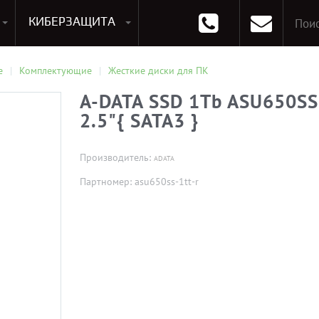
КИБЕРЗАЩИТА
раммирования
Опции к системам хранения
Аксессуары для ноутбуков
Аксессуары для планшетов
Материнские Платы для ПК
Оперативная память для ПК (RAM)
Устройства охлаждения
е
Комплектующие
Жесткие диски для ПК
A-DATA SSD 1Tb ASU650SS
2.5"{ SATA3 }
Производитель:
ADATA
Партномер: asu650ss-1tt-r