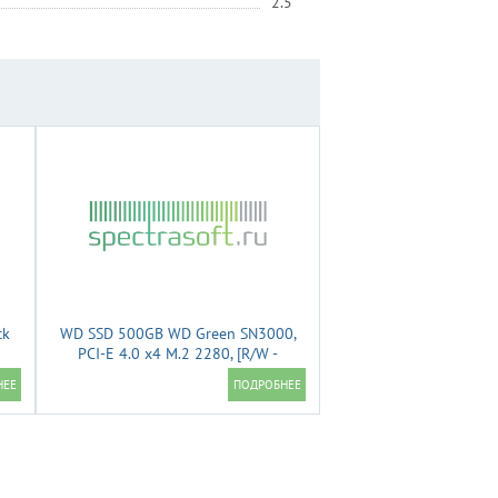
2.5"
ck
WD SSD 500GB WD Green SN3000,
PCI-E 4.0 x4 M.2 2280, [R/W -
5000/4100 MB/s] WDS500G4G0E