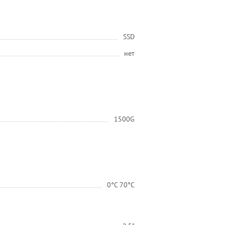
SSD
нет
1500G
0°C 70°C