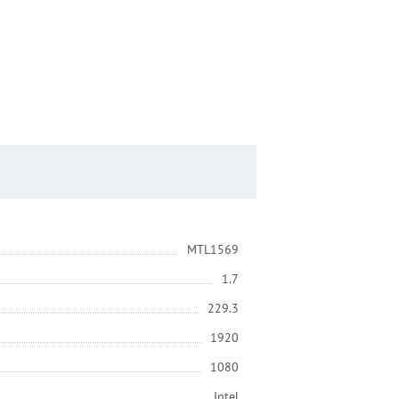
MTL1569
1.7
229.3
1920
1080
Intel