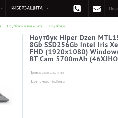
КИБЕРЗАЩИТА
раммирования
Опции к системам хранения
Аксессуары для ноутбуков
Аксессуары для планшетов
Материнские Платы для ПК
Оперативная память для ПК (RAM)
Устройства охлаждения
е
Ноутбуки и планшеты
Ноутбуки
Ноутбук Hiper Dzen MTL1
8Gb SSD256Gb Intel Iris Xe
FHD (1920x1080) Windows
BT Cam 5700mAh (46XJHO
Производитель:
HIPER
Партномер: 46xjhosu