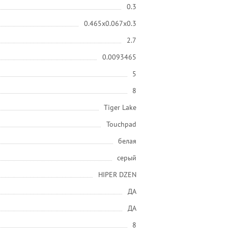
0.3
0.465x0.067x0.3
2.7
0.0093465
5
8
Tiger Lake
Touchpad
белая
серый
HIPER DZEN
ДА
ДА
8