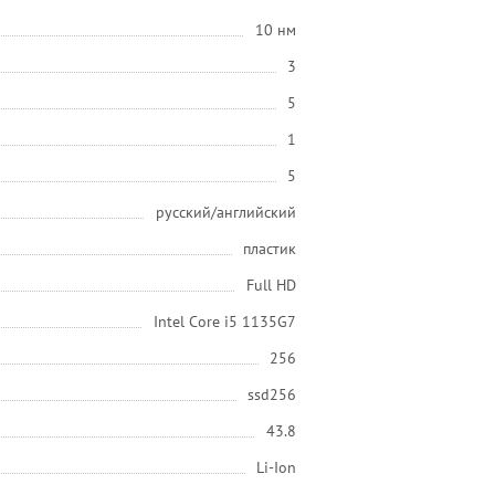
10 нм
3
5
1
5
русский/английский
пластик
Full HD
Intel Core i5 1135G7
256
ssd256
43.8
Li-Ion