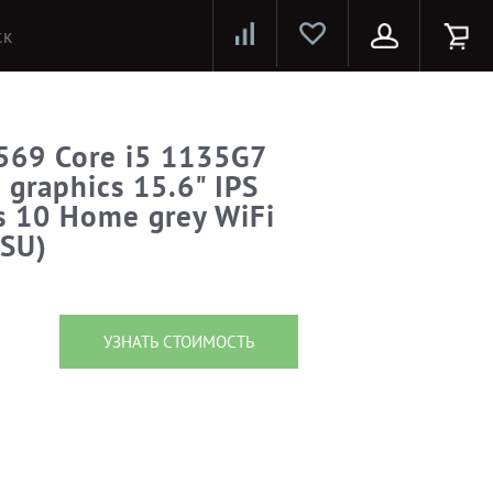
Лазерные принтеры и МФУ
Струйные принтеры и МФУ
Системы предотвращения распространения COVID-19
569 Core i5 1135G7
 graphics 15.6" IPS
 10 Home grey WiFi
SU)
УЗНАТЬ СТОИМОСТЬ