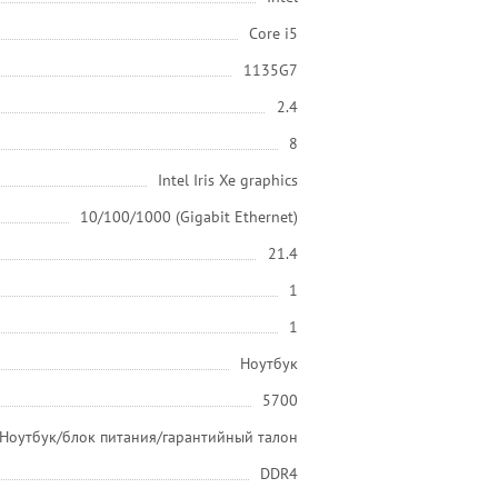
Core i5
1135G7
2.4
8
Intel Iris Xe graphics
10/100/1000 (Gigabit Ethernet)
21.4
1
1
Ноутбук
5700
Ноутбук/блок питания/гарантийный талон
DDR4