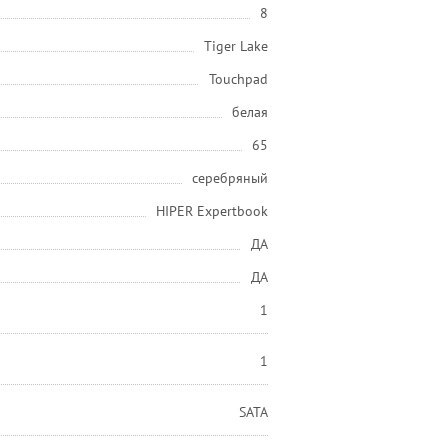
8
Tiger Lake
Touchpad
белая
65
серебряный
HIPER Expertbook
ДА
ДА
1
1
SATA