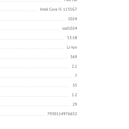
Intel Core i5 1135G7
1024
ssd1024
53.58
Li-Ion
369
2.1
7
35
1.2
29
7930114976652