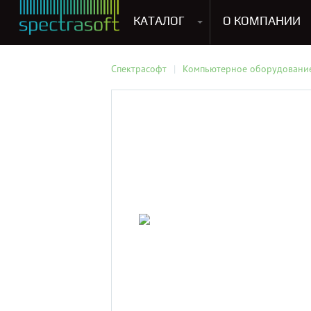
КАТАЛОГ
О КОМПАНИИ
Антивирусы. Безопасность
Программы для виртуализации операционных систем
Мультемедиа, графика и дизайн
CRM, ERP, управление бизнесом
Софт для прог
Спектрасофт
Компьютерное оборудовани