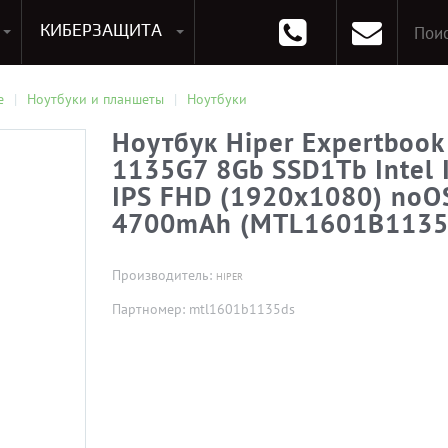
КИБЕРЗАЩИТА
раммирования
Опции к системам хранения
Аксессуары для ноутбуков
Аксессуары для планшетов
Материнские Платы для ПК
Оперативная память для ПК (RAM)
Устройства охлаждения
е
Ноутбуки и планшеты
Ноутбуки
Ноутбук Hiper Expertbook
1135G7 8Gb SSD1Tb Intel Ir
IPS FHD (1920x1080) noOS
4700mAh (MTL1601B1135
Производитель:
HIPER
Партномер: mtl1601b1135ds