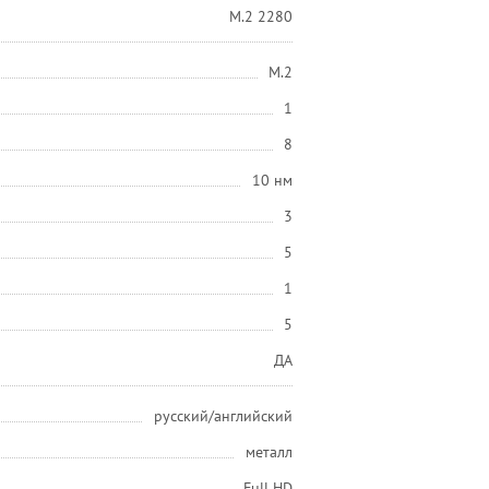
M.2 2280
M.2
1
8
10 нм
3
5
1
5
ДА
русский/английский
металл
Full HD