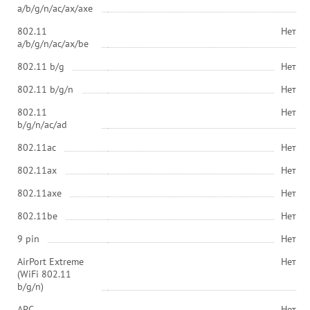
a/b/g/n/ac/ax/axe
802.11
Нет
a/b/g/n/ac/ax/be
802.11 b/g
Нет
802.11 b/g/n
Нет
802.11
Нет
b/g/n/ac/ad
802.11ac
Нет
802.11ax
Нет
802.11axe
Нет
802.11be
Нет
9 pin
Нет
AirPort Extreme
Нет
(WiFi 802.11
b/g/n)
APC
Нет