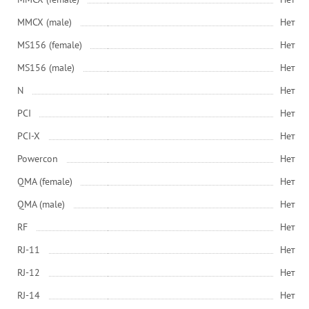
MMCX (male)
Нет
MS156 (female)
Нет
MS156 (male)
Нет
N
Нет
PCI
Нет
PCI-X
Нет
Powercon
Нет
QMA (female)
Нет
QMA (male)
Нет
RF
Нет
RJ-11
Нет
RJ-12
Нет
RJ-14
Нет