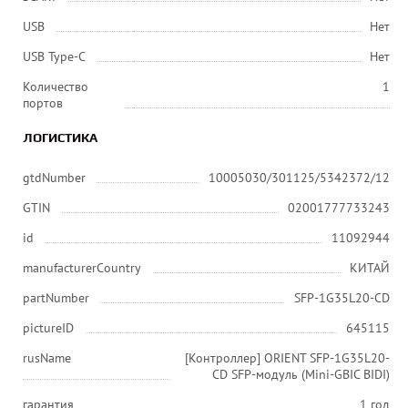
USB
Нет
USB Type-C
Нет
Количество
1
портов
ЛОГИСТИКА
gtdNumber
10005030/301125/5342372/12
GTIN
02001777733243
id
11092944
manufacturerCountry
КИТАЙ
partNumber
SFP-1G35L20-CD
pictureID
645115
rusName
[Контроллер] ORIENT SFP-1G35L20-
CD SFP-модуль (Mini-GBIC BIDI)
гарантия
1 год