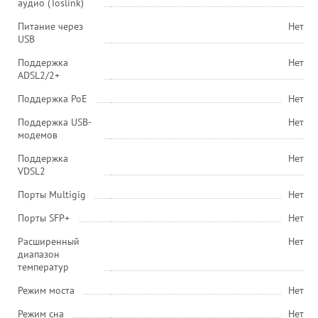
аудио (Toslink)
Питание через
Нет
USB
Поддержка
Нет
ADSL2/2+
Поддержка PoE
Нет
Поддержка USB-
Нет
модемов
Поддержка
Нет
VDSL2
Порты Multigig
Нет
Порты SFP+
Нет
Расширенный
Нет
диапазон
температур
Режим моста
Нет
Режим сна
Нет