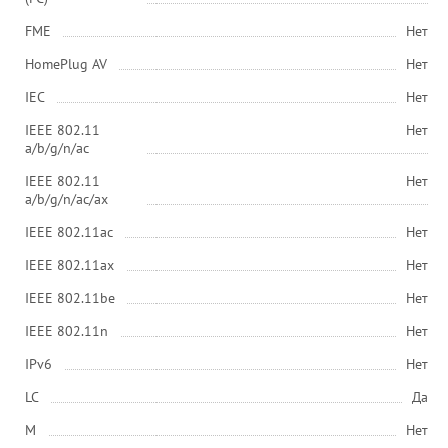
FME
Нет
HomePlug AV
Нет
IEC
Нет
IEEE 802.11
Нет
a/b/g/n/ac
IEEE 802.11
Нет
a/b/g/n/ac/ax
IEEE 802.11ac
Нет
IEEE 802.11ax
Нет
IEEE 802.11be
Нет
IEEE 802.11n
Нет
IPv6
Нет
LC
Да
M
Нет