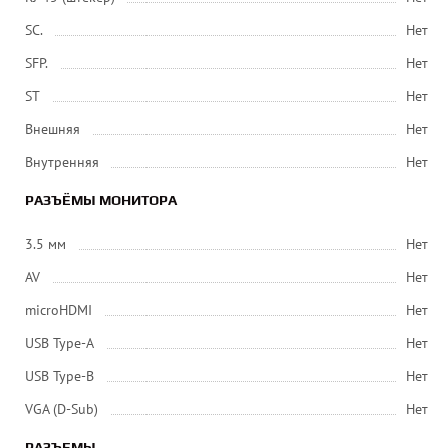
SC.
Нет
SFP.
Нет
ST
Нет
Внешняя
Нет
Внутренняя
Нет
РАЗЪЁМЫ МОНИТОРА
3.5 мм
Нет
AV
Нет
microHDMI
Нет
USB Type-A
Нет
USB Type-B
Нет
VGA (D-Sub)
Нет
РАЗЪЕМЫ