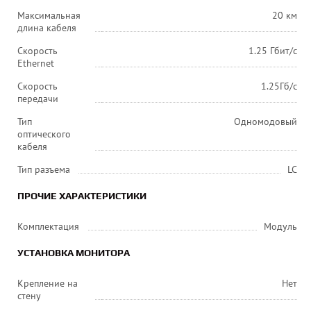
Максимальная
20 км
длина кабеля
Скорость
1.25 Гбит/с
Ethernet
Скорость
1.25Гб/с
передачи
Тип
Одномодовый
оптического
кабеля
Тип разъема
LC
ПРОЧИЕ ХАРАКТЕРИСТИКИ
Комплектация
Модуль
УСТАНОВКА МОНИТОРА
Крепление на
Нет
стену