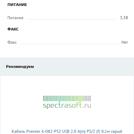
ПИТАНИЕ
Питание
3,3В
ФАКС
Факс
Нет
Рекомендуем
Кабель Premier 6-082-PS2 USB 2.0 A(m) PS/2 (f) 0.1м серый