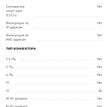
Считыватель
Нет
смарт-карт
(CI/CI+)
Фильтрация по
Нет
IP-адресам
Фильтрация по
Нет
MAC-адресам
ТИП КОННЕКТОРА
2.4 ГГц
Нет
5 ГГц
Нет
6 ГГц
Нет
FC
Нет
LC.
Да
RJ-45 (разъем)
Нет
RJ-45 (штекер)
Нет