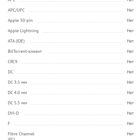
APC/UPC
Нет
Apple 30-pin
Нет
Apple Lightning
Нет
ATA (IDE)
Нет
BitTorrent-клиент
Нет
CRC9
Нет
DC
Нет
DC 3.5 мм
Нет
DC 4.0 мм
Нет
DC 5.5 мм
Нет
DVI-D
Нет
F
Нет
Fibre Channel
Нет
(FC)